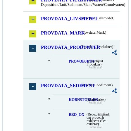
Deposition/Luft/Sediment/Slam/Vatten/Grundvatten)
PROVDATA_LIVSMEDEL
(Provdata Livsmedel)
PROVDATA_MARK
(Provdata Mark)
PROVDATA_PRODUKTER
(Provdata Produkter)
PROVOBJEKT
(Provobjekt
Produkter)
Public draft
PROVDATA_SEDIMENT
(Provdata Sediment)
KORNSTORLEK
(Kornstorlek)
Public draft
RED_OX
(Redox-tillstånd,
om provet är
reducerat eller
oxiderat)
Public draft