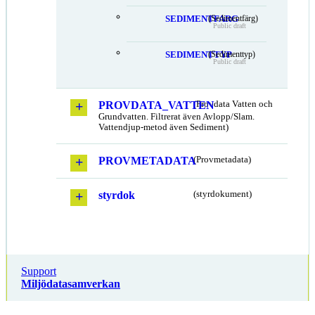
SEDIMENTFARG
(Sedimentfärg)
Public draft
SEDIMENTTYP
(Sedimenttyp)
Public draft
PROVDATA_VATTEN
(Provdata Vatten och
Grundvatten. Filtrerat även Avlopp/Slam.
Vattendjup-metod även Sediment)
PROVMETADATA
(Provmetadata)
styrdok
(styrdokument)
Support
Miljödatasamverkan