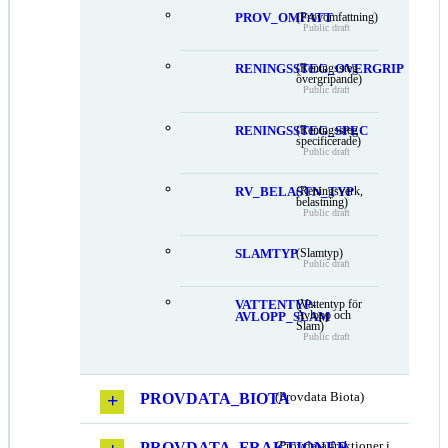
PROV_OMFATT
(Provomfattning)
Public draft
RENINGSSTEG_OVERGRIP
(Reningssteg
övergripande)
Public draft
RENINGSSTEG_SPEC
(Reningssteg
specificerade)
Public draft
RV_BELASTN_TYP
(Reningsverk,
belastning)
Public draft
SLAMTYP
(Slamtyp)
Public draft
VATTENTYP-
(Vattentyp för
Avlopp och
AVLOPP_SLAM
Slam)
Public draft
PROVDATA_BIOTA
(Provdata Biota)
PROVDATA_FRAKTIONER
(Provdata fraktioner i