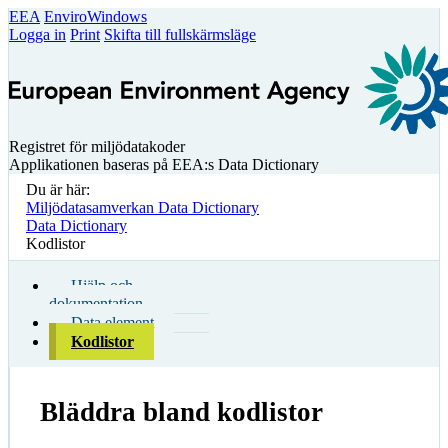
EEA
EnviroWindows
Logga in
Print
Skifta till fullskärmsläge
Registret för miljödatakoder
Applikationen baseras på EEA:s Data Dictionary
Du är här:
Miljödatasamverkan Data Dictionary
Data Dictionary
Kodlistor
Hjälp och
dokumentation
Data element
Kodlistor
Bläddra bland kodlistor