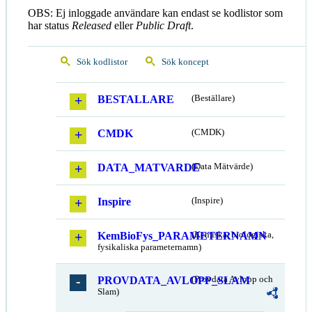
OBS: Ej inloggade användare kan endast se kodlistor som
har status
Released
eller
Public Draft
.
Sök kodlistor
Sök koncept
BESTALLARE
(Beställare)
CMDK
(CMDK)
DATA_MATVARDE
(Data Mätvärde)
Inspire
(Inspire)
KemBioFys_PARAMETERNAMN
(Kemiska, biologiska,
fysikaliska parameternamn)
PROVDATA_AVLOPP_SLAM
(Provdata Avlopp och
Slam)