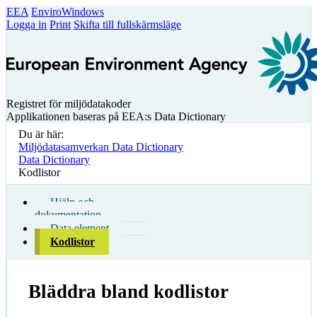
EEA
EnviroWindows
Logga in
Print
Skifta till fullskärmsläge
Registret för miljödatakoder
Applikationen baseras på EEA:s Data Dictionary
Du är här:
Miljödatasamverkan Data Dictionary
Data Dictionary
Kodlistor
Hjälp och
dokumentation
Data element
Kodlistor
Bläddra bland kodlistor