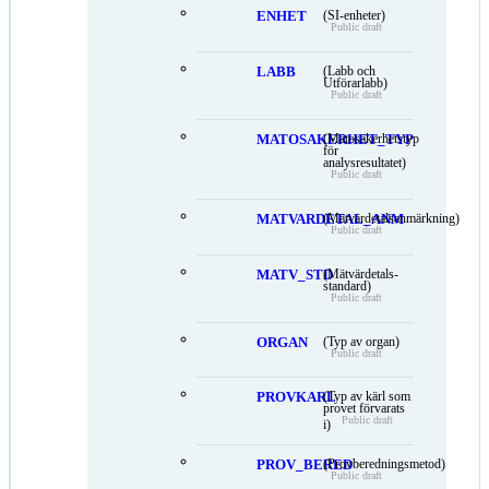
ENHET
(SI-enheter)
Public draft
LABB
(Labb och
Utförarlabb)
Public draft
MATOSAKERHET_TYP
(Mätosäkerhetstyp
för
analysresultatet)
Public draft
MATVARDETAL_ANM
(Mätvärdetalsanmärkning)
Public draft
MATV_STD
(Mätvärdetals-
standard)
Public draft
ORGAN
(Typ av organ)
Public draft
PROVKARL
(Typ av kärl som
provet förvarats
Public draft
i)
PROV_BERED
(Provberedningsmetod)
Public draft