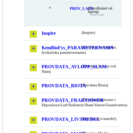
PROV_LAGR
(Provtillstånd vid
lagring)
Public draft
Inspire
(Inspire)
KemBioFys_PARAMETERNAMN
(Kemiska, biologiska,
fysikaliska parameternamn)
PROVDATA_AVLOPP_SLAM
(Provdata Avlopp och
Slam)
PROVDATA_BIOTA
(Provdata Biota)
PROVDATA_FRAKTIONER
(Provdata fraktioner i
Deposition/Luft/Sediment/Slam/Vatten/Grundvatten)
PROVDATA_LIVSMEDEL
(Provdata Livsmedel)