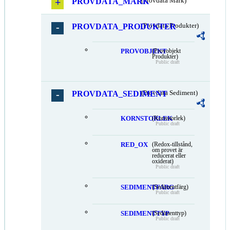
PROVDATA_MARK
(Provdata Mark)
PROVDATA_PRODUKTER
(Provdata Produkter)
PROVOBJEKT
(Provobjekt
Produkter)
Public draft
PROVDATA_SEDIMENT
(Provdata Sediment)
KORNSTORLEK
(Kornstorlek)
Public draft
RED_OX
(Redox-tillstånd,
om provet är
reducerat eller
oxiderat)
Public draft
SEDIMENTFARG
(Sedimentfärg)
Public draft
SEDIMENTTYP
(Sedimenttyp)
Public draft