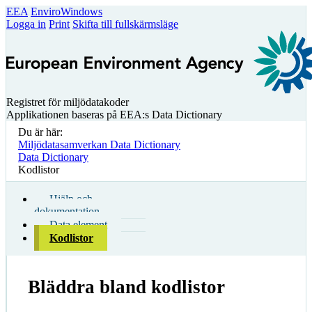
EEA
EnviroWindows
Logga in
Print
Skifta till fullskärmsläge
Registret för miljödatakoder
Applikationen baseras på EEA:s Data Dictionary
Du är här:
Miljödatasamverkan Data Dictionary
Data Dictionary
Kodlistor
Hjälp och
dokumentation
Data element
Kodlistor
Bläddra bland kodlistor