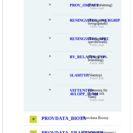
PROV_OMFATT
(Provomfattning)
Public draft
RENINGSSTEG_OVERGRIP
(Reningssteg
övergripande)
Public draft
RENINGSSTEG_SPEC
(Reningssteg
specificerade)
Public draft
RV_BELASTN_TYP
(Reningsverk,
belastning)
Public draft
SLAMTYP
(Slamtyp)
Public draft
VATTENTYP-
(Vattentyp för
Avlopp och
AVLOPP_SLAM
Slam)
Public draft
PROVDATA_BIOTA
(Provdata Biota)
PROVDATA_FRAKTIONER
(Provdata fraktioner i