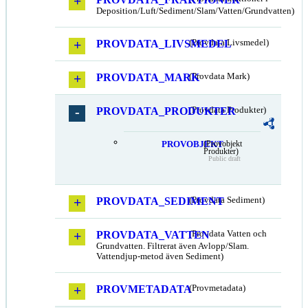
Deposition/Luft/Sediment/Slam/Vatten/Grundvatten)
PROVDATA_LIVSMEDEL
(Provdata Livsmedel)
PROVDATA_MARK
(Provdata Mark)
PROVDATA_PRODUKTER
(Provdata Produkter)
PROVOBJEKT
(Provobjekt
Produkter)
Public draft
PROVDATA_SEDIMENT
(Provdata Sediment)
PROVDATA_VATTEN
(Provdata Vatten och
Grundvatten. Filtrerat även Avlopp/Slam.
Vattendjup-metod även Sediment)
PROVMETADATA
(Provmetadata)