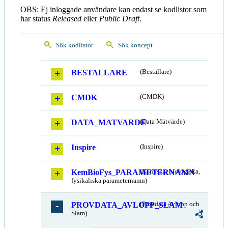
OBS: Ej inloggade användare kan endast se kodlistor som
har status
Released
eller
Public Draft
.
Sök kodlistor
Sök koncept
BESTALLARE
(Beställare)
CMDK
(CMDK)
DATA_MATVARDE
(Data Mätvärde)
Inspire
(Inspire)
KemBioFys_PARAMETERNAMN
(Kemiska, biologiska,
fysikaliska parameternamn)
PROVDATA_AVLOPP_SLAM
(Provdata Avlopp och
Slam)