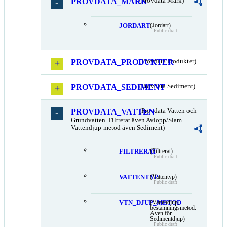
PROVDATA_MARK
(Provdata Mark)
JORDART
(Jordart)
Public draft
PROVDATA_PRODUKTER
(Provdata Produkter)
PROVDATA_SEDIMENT
(Provdata Sediment)
PROVDATA_VATTEN
(Provdata Vatten och
Grundvatten. Filtrerat även Avlopp/Slam.
Vattendjup-metod även Sediment)
FILTRERAT
(Filtrerat)
Public draft
VATTENTYP
(Vattentyp)
Public draft
VTN_DJUP_METOD
(Vattendjup,
bestämningsmetod.
Även för
Sedimentdjup)
Public draft