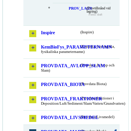
PROV_LAGR
(Provtillstånd vid
lagring)
Public draft
Inspire
(Inspire)
KemBioFys_PARAMETERNAMN
(Kemiska, biologiska,
fysikaliska parameternamn)
PROVDATA_AVLOPP_SLAM
(Provdata Avlopp och
Slam)
PROVDATA_BIOTA
(Provdata Biota)
PROVDATA_FRAKTIONER
(Provdata fraktioner i
Deposition/Luft/Sediment/Slam/Vatten/Grundvatten)
PROVDATA_LIVSMEDEL
(Provdata Livsmedel)