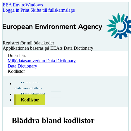
EEA
EnviroWindows
Logga in
Print
Skifta till fullskärmsläge
Registret för miljödatakoder
Applikationen baseras på EEA:s Data Dictionary
Du är här:
Miljödatasamverkan Data Dictionary
Data Dictionary
Kodlistor
Hjälp och
dokumentation
Data element
Kodlistor
Bläddra bland kodlistor