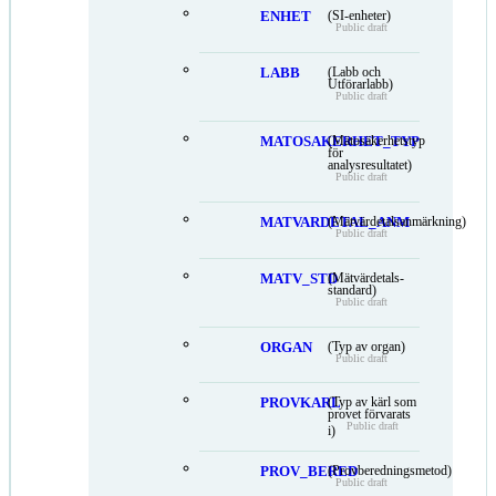
ENHET
(SI-enheter)
Public draft
LABB
(Labb och
Utförarlabb)
Public draft
MATOSAKERHET_TYP
(Mätosäkerhetstyp
för
analysresultatet)
Public draft
MATVARDETAL_ANM
(Mätvärdetalsanmärkning)
Public draft
MATV_STD
(Mätvärdetals-
standard)
Public draft
ORGAN
(Typ av organ)
Public draft
PROVKARL
(Typ av kärl som
provet förvarats
Public draft
i)
PROV_BERED
(Provberedningsmetod)
Public draft