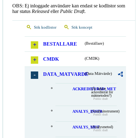
OBS: Ej inloggade användare kan endast se kodlistor som
har status
Released
eller
Public Draft
.
Sök kodlistor
Sök koncept
BESTALLARE
(Beställare)
CMDK
(CMDK)
DATA_MATVARDE
(Data Mätvärde)
ACKREDITERAD_MET
(Är labbet
ackrediterat för
mätmetoden?)
Public draft
ANALYS_INSTR
(Analysinstrument)
Public draft
ANALYS_MET
(Analysmetod)
Public draft