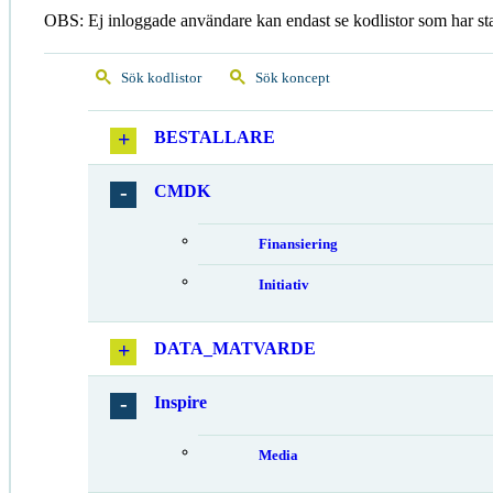
OBS: Ej inloggade användare kan endast se kodlistor som har st
Sök kodlistor
Sök koncept
BESTALLARE
CMDK
Finansiering
Initiativ
DATA_MATVARDE
Inspire
Media