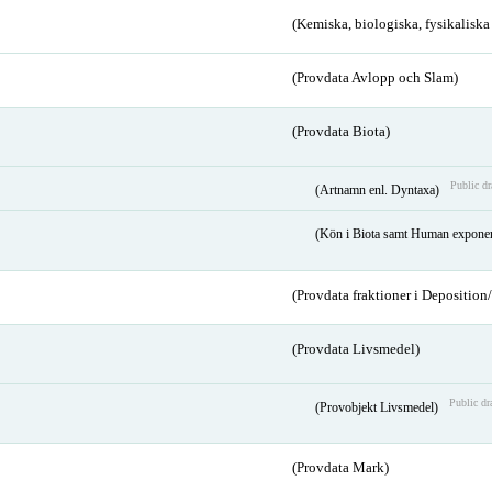
(Kemiska, biologiska, fysikalisk
(Provdata Avlopp och Slam)
(Provdata Biota)
Public dr
(Artnamn enl. Dyntaxa)
(Kön i Biota samt Human expone
(Provdata fraktioner i Depositio
(Provdata Livsmedel)
Public dr
(Provobjekt Livsmedel)
(Provdata Mark)