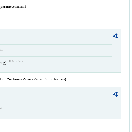
a parameternamn)
aft
Public draft
ring)
n/Luft/Sediment/Slam/Vatten/Grundvatten)
aft