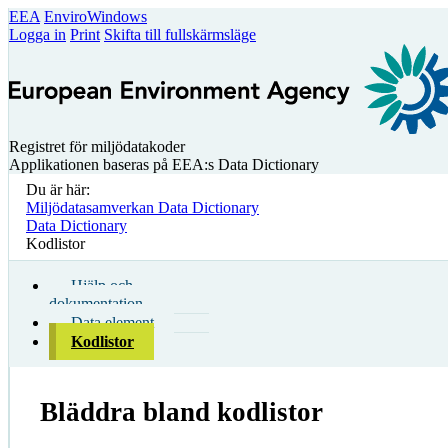
EEA
EnviroWindows
Logga in
Print
Skifta till fullskärmsläge
Registret för miljödatakoder
Applikationen baseras på EEA:s Data Dictionary
Du är här:
Miljödatasamverkan Data Dictionary
Data Dictionary
Kodlistor
Hjälp och
dokumentation
Data element
Kodlistor
Bläddra bland kodlistor