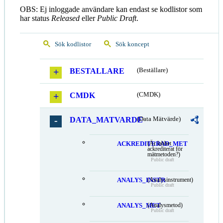
OBS: Ej inloggade användare kan endast se kodlistor som
har status
Released
eller
Public Draft
.
Sök kodlistor
Sök koncept
BESTALLARE
(Beställare)
CMDK
(CMDK)
DATA_MATVARDE
(Data Mätvärde)
ACKREDITERAD_MET
(Är labbet
ackrediterat för
mätmetoden?)
Public draft
ANALYS_INSTR
(Analysinstrument)
Public draft
ANALYS_MET
(Analysmetod)
Public draft