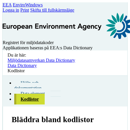
EEA
EnviroWindows
Logga in
Print
Skifta till fullskärmsläge
Registret för miljödatakoder
Applikationen baseras på EEA:s Data Dictionary
Du är här:
Miljödatasamverkan Data Dictionary
Data Dictionary
Kodlistor
Hjälp och
dokumentation
Data element
Kodlistor
Bläddra bland kodlistor