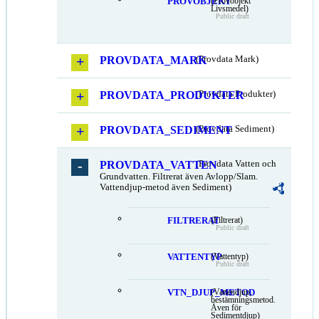
PROVOBJEKT
(Provobjekt
Livsmedel)
Public draft
PROVDATA_MARK
(Provdata Mark)
PROVDATA_PRODUKTER
(Provdata Produkter)
PROVDATA_SEDIMENT
(Provdata Sediment)
PROVDATA_VATTEN
(Provdata Vatten och
Grundvatten. Filtrerat även Avlopp/Slam.
Vattendjup-metod även Sediment)
FILTRERAT
(Filtrerat)
Public draft
VATTENTYP
(Vattentyp)
Public draft
VTN_DJUP_METOD
(Vattendjup,
bestämningsmetod.
Även för
Sedimentdjup)