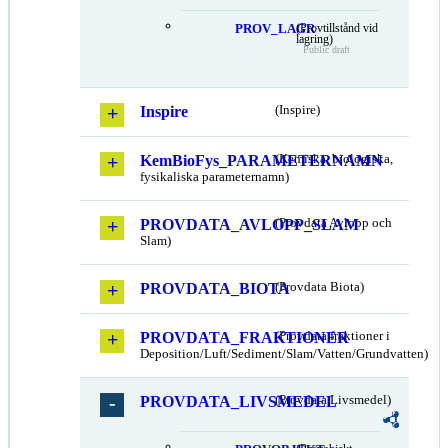
PROV_LAGR
(Provtillstånd vid
lagring)
Public draft
Inspire
(Inspire)
KemBioFys_PARAMETERNAMN
(Kemiska, biologiska,
fysikaliska parameternamn)
PROVDATA_AVLOPP_SLAM
(Provdata Avlopp och
Slam)
PROVDATA_BIOTA
(Provdata Biota)
PROVDATA_FRAKTIONER
(Provdata fraktioner i
Deposition/Luft/Sediment/Slam/Vatten/Grundvatten)
PROVDATA_LIVSMEDEL
(Provdata Livsmedel)