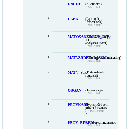
ENHET
(SI-enheter)
Public draft
LABB
(Labb och
Utförarlabb)
Public draft
MATOSAKERHET_TYP
(Mätosäkerhetstyp
för
analysresultatet)
Public draft
MATVARDETAL_ANM
(Mätvärdetalsanmärkning)
Public draft
MATV_STD
(Mätvärdetals-
standard)
Public draft
ORGAN
(Typ av organ)
Public draft
PROVKARL
(Typ av kärl som
provet förvarats
Public draft
i)
PROV_BERED
(Provberedningsmetod)
Public draft