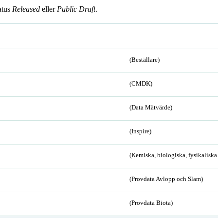
atus
Released
eller
Public Draft
.
(Beställare)
(CMDK)
(Data Mätvärde)
(Inspire)
(Kemiska, biologiska, fysikalisk
(Provdata Avlopp och Slam)
(Provdata Biota)