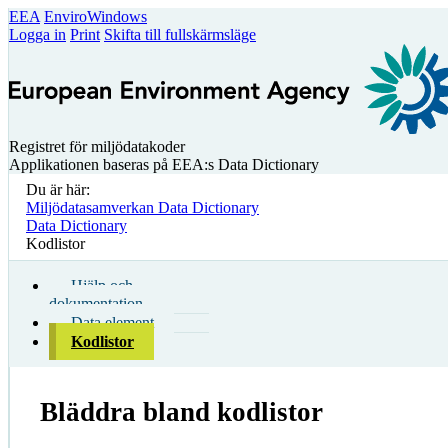
EEA
EnviroWindows
Logga in
Print
Skifta till fullskärmsläge
Registret för miljödatakoder
Applikationen baseras på EEA:s Data Dictionary
Du är här:
Miljödatasamverkan Data Dictionary
Data Dictionary
Kodlistor
Hjälp och
dokumentation
Data element
Kodlistor
Bläddra bland kodlistor