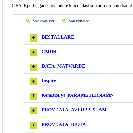
OBS: Ej inloggade användare kan endast se kodlistor som har st
Sök kodlistor
Sök koncept
BESTALLARE
CMDK
DATA_MATVARDE
Inspire
KemBioFys_PARAMETERNAMN
PROVDATA_AVLOPP_SLAM
PROVDATA_BIOTA