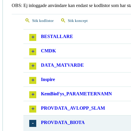
OBS: Ej inloggade användare kan endast se kodlistor som har st
Sök kodlistor
Sök koncept
BESTALLARE
CMDK
DATA_MATVARDE
Inspire
KemBioFys_PARAMETERNAMN
PROVDATA_AVLOPP_SLAM
PROVDATA_BIOTA