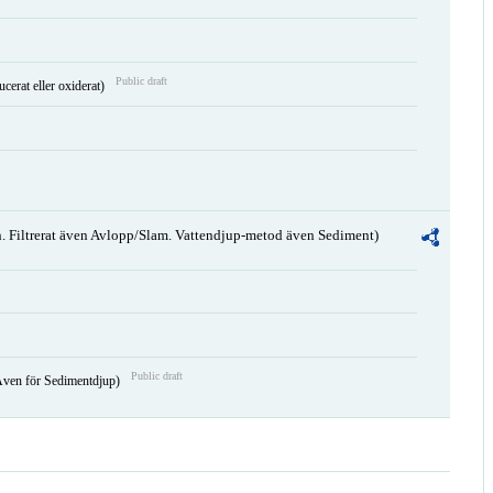
Public draft
ucerat eller oxiderat)
. Filtrerat även Avlopp/Slam. Vattendjup-metod även Sediment)
Public draft
Även för Sedimentdjup)