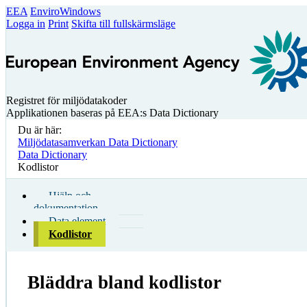
EEA
EnviroWindows
Logga in
Print
Skifta till fullskärmsläge
Registret för miljödatakoder
Applikationen baseras på EEA:s Data Dictionary
Du är här:
Miljödatasamverkan Data Dictionary
Data Dictionary
Kodlistor
Hjälp och
dokumentation
Data element
Kodlistor
Bläddra bland kodlistor