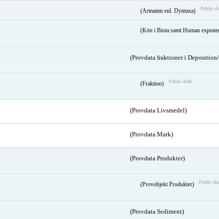
Public dr
(Artnamn enl. Dyntaxa)
(Kön i Biota samt Human expone
(Provdata fraktioner i Depositio
Public draft
(Fraktion)
(Provdata Livsmedel)
(Provdata Mark)
(Provdata Produkter)
Public dra
(Provobjekt Produkter)
(Provdata Sediment)