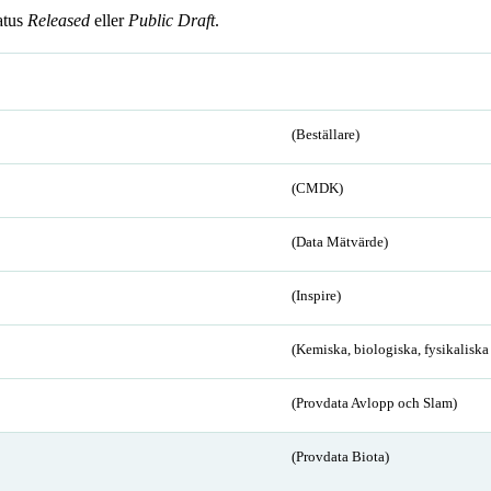
atus
Released
eller
Public Draft
.
(Beställare)
(CMDK)
(Data Mätvärde)
(Inspire)
(Kemiska, biologiska, fysikalisk
(Provdata Avlopp och Slam)
(Provdata Biota)