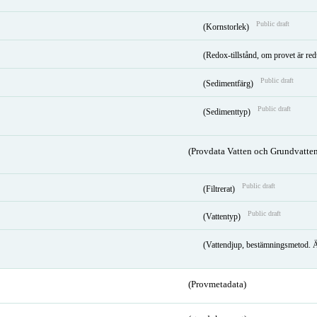
Public draft
(Kornstorlek)
(Redox-tillstånd, om provet är red
Public draft
(Sedimentfärg)
Public draft
(Sedimenttyp)
(Provdata Vatten och Grundvatten
Public draft
(Filtrerat)
Public draft
(Vattentyp)
(Vattendjup, bestämningsmetod. 
(Provmetadata)