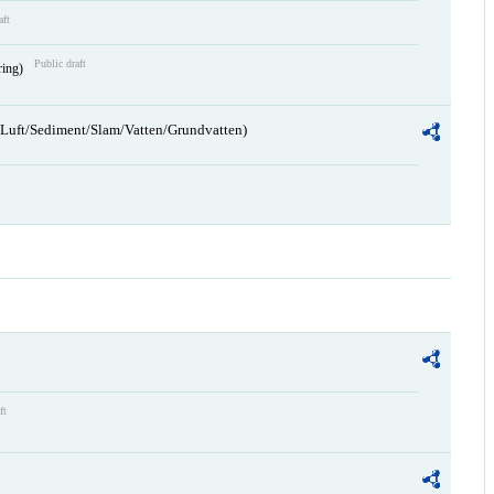
aft
Public draft
ring)
n/Luft/Sediment/Slam/Vatten/Grundvatten)
ft