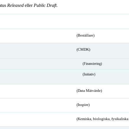
atus
Released
eller
Public Draft
.
(Beställare)
(CMDK)
(Finansiering)
(Initiativ)
(Data Mätvärde)
(Inspire)
(Kemiska, biologiska, fysikalisk