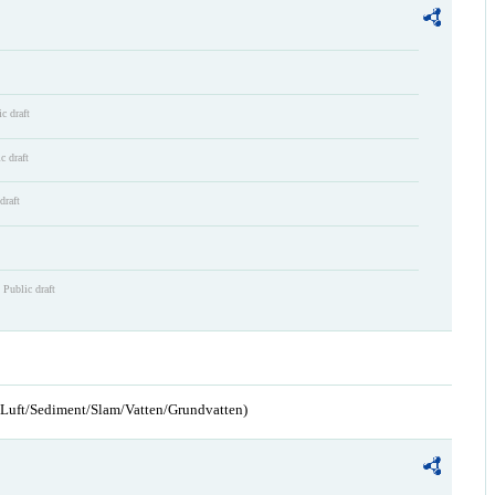
c draft
c draft
draft
Public draft
n/Luft/Sediment/Slam/Vatten/Grundvatten)