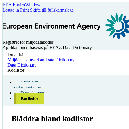
EEA
EnviroWindows
Logga in
Print
Skifta till fullskärmsläge
Registret för miljödatakoder
Applikationen baseras på EEA:s Data Dictionary
Du är här:
Miljödatasamverkan Data Dictionary
Data Dictionary
Kodlistor
Hjälp och
dokumentation
Data element
Kodlistor
Bläddra bland kodlistor