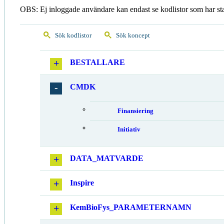
OBS: Ej inloggade användare kan endast se kodlistor som har st
Sök kodlistor
Sök koncept
BESTALLARE
CMDK
Finansiering
Initiativ
DATA_MATVARDE
Inspire
KemBioFys_PARAMETERNAMN