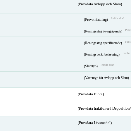
(Provdata Avlopp och Slam)
Public draft
(Provomfattning)
Publi
(Reningssteg övergripande)
Publi
(Reningssteg specificerade)
Public 
(Reningsverk, belastning)
Public draft
(Slamtyp)
(Vattentyp för Avlopp och Slam)
(Provdata Biota)
(Provdata fraktioner i Depositio
(Provdata Livsmedel)