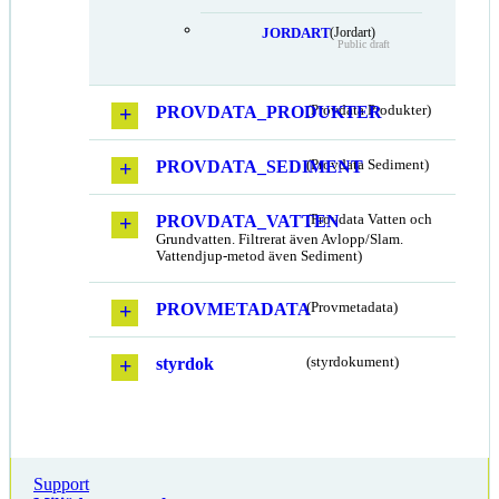
JORDART
(Jordart)
Public draft
PROVDATA_PRODUKTER
(Provdata Produkter)
PROVDATA_SEDIMENT
(Provdata Sediment)
PROVDATA_VATTEN
(Provdata Vatten och
Grundvatten. Filtrerat även Avlopp/Slam.
Vattendjup-metod även Sediment)
PROVMETADATA
(Provmetadata)
styrdok
(styrdokument)
Support