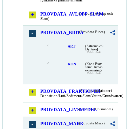
fysikaliska parameternamn)
PROVDATA_AVLOPP_SLAM
(Provdata Avlopp och
Slam)
PROVDATA_BIOTA
(Provdata Biota)
ART
(Artnamn enl.
Dyntaxa)
Public draft
KON
(Kön i Biota
samt Human
exponering)
Public draft
PROVDATA_FRAKTIONER
(Provdata fraktioner i
Deposition/Luft/Sediment/Slam/Vatten/Grundvatten)
PROVDATA_LIVSMEDEL
(Provdata Livsmedel)
PROVDATA_MARK
(Provdata Mark)