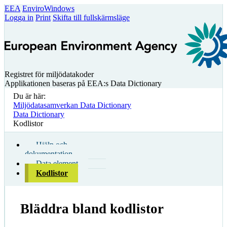
EEA
EnviroWindows
Logga in
Print
Skifta till fullskärmsläge
Registret för miljödatakoder
Applikationen baseras på EEA:s Data Dictionary
Du är här:
Miljödatasamverkan Data Dictionary
Data Dictionary
Kodlistor
Hjälp och
dokumentation
Data element
Kodlistor
Bläddra bland kodlistor