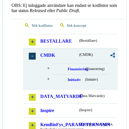
OBS: Ej inloggade användare kan endast se kodlistor som
har status
Released
eller
Public Draft
.
Sök kodlistor
Sök koncept
BESTALLARE
(Beställare)
CMDK
(CMDK)
Finansiering
(Finansiering)
Initiativ
(Initiativ)
DATA_MATVARDE
(Data Mätvärde)
Inspire
(Inspire)
KemBioFys_PARAMETERNAMN
(Kemiska, biologiska,