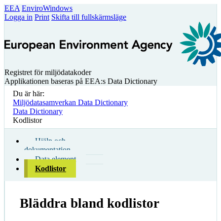
EEA
EnviroWindows
Logga in
Print
Skifta till fullskärmsläge
Registret för miljödatakoder
Applikationen baseras på EEA:s Data Dictionary
Du är här:
Miljödatasamverkan Data Dictionary
Data Dictionary
Kodlistor
Hjälp och
dokumentation
Data element
Kodlistor
Bläddra bland kodlistor