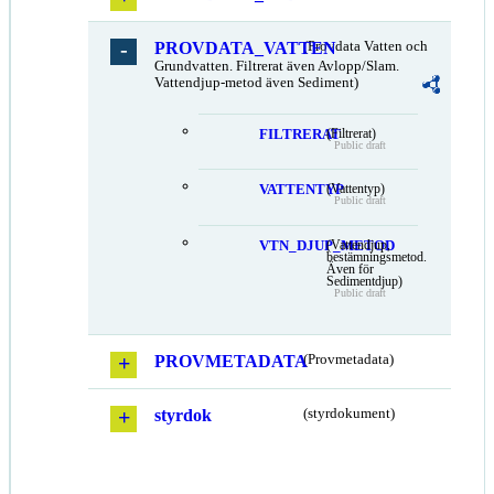
PROVDATA_VATTEN
(Provdata Vatten och
Grundvatten. Filtrerat även Avlopp/Slam.
Vattendjup-metod även Sediment)
FILTRERAT
(Filtrerat)
Public draft
VATTENTYP
(Vattentyp)
Public draft
VTN_DJUP_METOD
(Vattendjup,
bestämningsmetod.
Även för
Sedimentdjup)
Public draft
PROVMETADATA
(Provmetadata)
styrdok
(styrdokument)