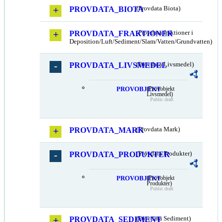
PROVDATA_BIOTA
(Provdata Biota)
PROVDATA_FRAKTIONER
(Provdata fraktioner i
Deposition/Luft/Sediment/Slam/Vatten/Grundvatten)
PROVDATA_LIVSMEDEL
(Provdata Livsmedel)
PROVOBJEKT
(Provobjekt
Livsmedel)
Public draft
PROVDATA_MARK
(Provdata Mark)
PROVDATA_PRODUKTER
(Provdata Produkter)
PROVOBJEKT
(Provobjekt
Produkter)
Public draft
PROVDATA_SEDIMENT
(Provdata Sediment)