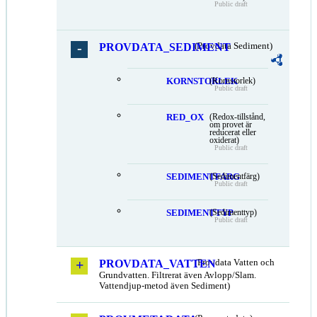
Public draft
PROVDATA_SEDIMENT
(Provdata Sediment)
KORNSTORLEK
(Kornstorlek)
Public draft
RED_OX
(Redox-tillstånd,
om provet är
reducerat eller
oxiderat)
Public draft
SEDIMENTFARG
(Sedimentfärg)
Public draft
SEDIMENTTYP
(Sedimenttyp)
Public draft
PROVDATA_VATTEN
(Provdata Vatten och
Grundvatten. Filtrerat även Avlopp/Slam.
Vattendjup-metod även Sediment)