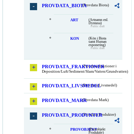
PROVDATA_BIOTA
(Provdata Biota)
ART
(Artnamn enl.
Dyntaxa)
Public draft
KON
(Kön i Biota
samt Human
exponering)
Public draft
PROVDATA_FRAKTIONER
(Provdata fraktioner i
Deposition/Luft/Sediment/Slam/Vatten/Grundvatten)
PROVDATA_LIVSMEDEL
(Provdata Livsmedel)
PROVDATA_MARK
(Provdata Mark)
PROVDATA_PRODUKTER
(Provdata Produkter)
PROVOBJEKT
(Provobjekt
Produkter)