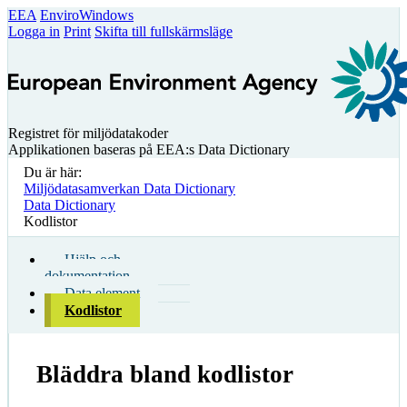
EEA
EnviroWindows
Logga in
Print
Skifta till fullskärmsläge
Registret för miljödatakoder
Applikationen baseras på EEA:s Data Dictionary
Du är här:
Miljödatasamverkan Data Dictionary
Data Dictionary
Kodlistor
Hjälp och
dokumentation
Data element
Kodlistor
Bläddra bland kodlistor