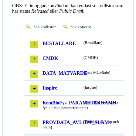
OBS: Ej inloggade användare kan endast se kodlistor som
har status
Released
eller
Public Draft
.
Sök kodlistor
Sök koncept
BESTALLARE
(Beställare)
CMDK
(CMDK)
DATA_MATVARDE
(Data Mätvärde)
Inspire
(Inspire)
KemBioFys_PARAMETERNAMN
(Kemiska, biologiska,
fysikaliska parameternamn)
PROVDATA_AVLOPP_SLAM
(Provdata Avlopp och
Slam)