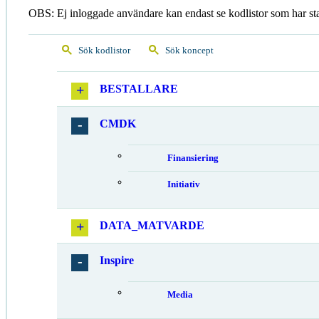
OBS: Ej inloggade användare kan endast se kodlistor som har st
Sök kodlistor
Sök koncept
BESTALLARE
CMDK
Finansiering
Initiativ
DATA_MATVARDE
Inspire
Media