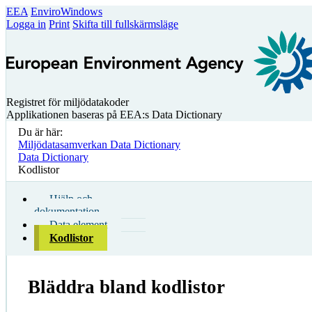
EEA
EnviroWindows
Logga in
Print
Skifta till fullskärmsläge
Registret för miljödatakoder
Applikationen baseras på EEA:s Data Dictionary
Du är här:
Miljödatasamverkan Data Dictionary
Data Dictionary
Kodlistor
Hjälp och
dokumentation
Data element
Kodlistor
Bläddra bland kodlistor