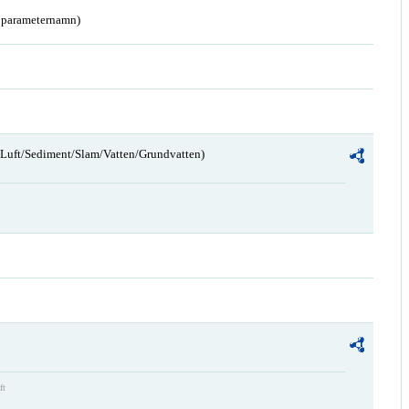
a parameternamn)
n/Luft/Sediment/Slam/Vatten/Grundvatten)
ft