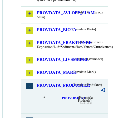
fysikaliska parameternamn)
PROVDATA_AVLOPP_SLAM
(Provdata Avlopp och
Slam)
PROVDATA_BIOTA
(Provdata Biota)
PROVDATA_FRAKTIONER
(Provdata fraktioner i
Deposition/Luft/Sediment/Slam/Vatten/Grundvatten)
PROVDATA_LIVSMEDEL
(Provdata Livsmedel)
PROVDATA_MARK
(Provdata Mark)
PROVDATA_PRODUKTER
(Provdata Produkter)
PROVOBJEKT
(Provobjekt
Produkter)
Public draft