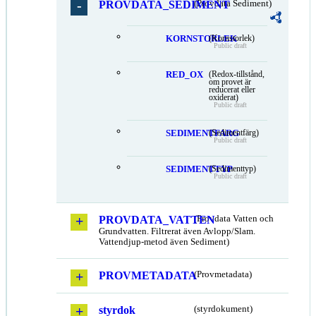
PROVDATA_SEDIMENT
(Provdata Sediment)
KORNSTORLEK
(Kornstorlek)
Public draft
RED_OX
(Redox-tillstånd,
om provet är
reducerat eller
oxiderat)
Public draft
SEDIMENTFARG
(Sedimentfärg)
Public draft
SEDIMENTTYP
(Sedimenttyp)
Public draft
PROVDATA_VATTEN
(Provdata Vatten och
Grundvatten. Filtrerat även Avlopp/Slam.
Vattendjup-metod även Sediment)
PROVMETADATA
(Provmetadata)
styrdok
(styrdokument)