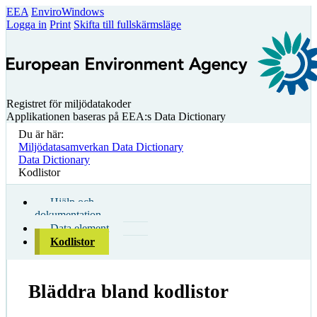
EEA
EnviroWindows
Logga in
Print
Skifta till fullskärmsläge
Registret för miljödatakoder
Applikationen baseras på EEA:s Data Dictionary
Du är här:
Miljödatasamverkan Data Dictionary
Data Dictionary
Kodlistor
Hjälp och
dokumentation
Data element
Kodlistor
Bläddra bland kodlistor