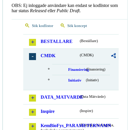
OBS: Ej inloggade användare kan endast se kodlistor som
har status
Released
eller
Public Draft
.
Sök kodlistor
Sök koncept
BESTALLARE
(Beställare)
CMDK
(CMDK)
Finansiering
(Finansiering)
Initiativ
(Initiativ)
DATA_MATVARDE
(Data Mätvärde)
Inspire
(Inspire)
KemBioFys_PARAMETERNAMN
(Kemiska, biologiska,