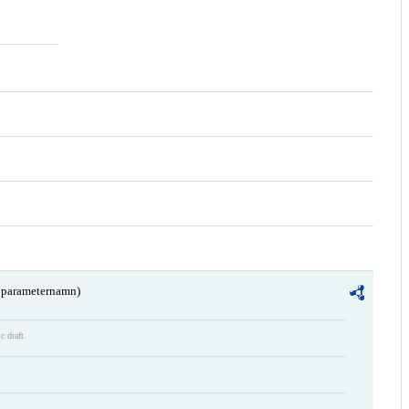
a parameternamn)
c draft