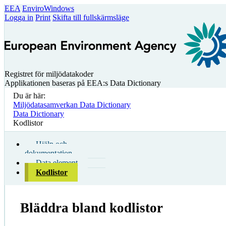
EEA
EnviroWindows
Logga in
Print
Skifta till fullskärmsläge
Registret för miljödatakoder
Applikationen baseras på EEA:s Data Dictionary
Du är här:
Miljödatasamverkan Data Dictionary
Data Dictionary
Kodlistor
Hjälp och
dokumentation
Data element
Kodlistor
Bläddra bland kodlistor