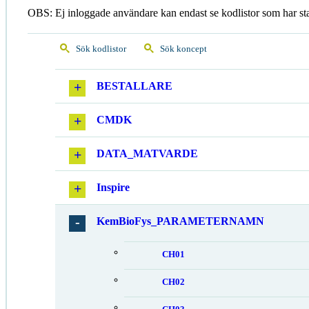
OBS: Ej inloggade användare kan endast se kodlistor som har st
Sök kodlistor
Sök koncept
BESTALLARE
CMDK
DATA_MATVARDE
Inspire
KemBioFys_PARAMETERNAMN
CH01
CH02