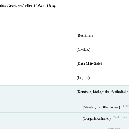
atus
Released
eller
Public Draft
.
(Beställare)
(CMDK)
(Data Mätvärde)
(Inspire)
(Kemiska, biologiska, fysikalisk
Publi
(Metaller, metallföreningar)
Public draft
(Oorganiska ämnen)
Public draft