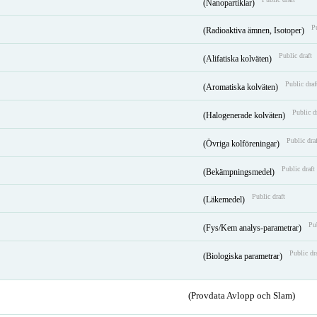
(Nanopartiklar)
Pu
(Radioaktiva ämnen, Isotoper)
Public draft
(Alifatiska kolväten)
Public draf
(Aromatiska kolväten)
Public d
(Halogenerade kolväten)
Public draf
(Övriga kolföreningar)
Public draft
(Bekämpningsmedel)
Public draft
(Läkemedel)
Pub
(Fys/Kem analys-parametrar)
Public dr
(Biologiska parametrar)
(Provdata Avlopp och Slam)