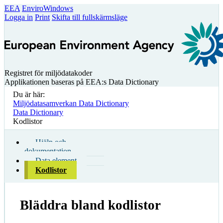
EEA
EnviroWindows
Logga in
Print
Skifta till fullskärmsläge
Registret för miljödatakoder
Applikationen baseras på EEA:s Data Dictionary
Du är här:
Miljödatasamverkan Data Dictionary
Data Dictionary
Kodlistor
Hjälp och
dokumentation
Data element
Kodlistor
Bläddra bland kodlistor