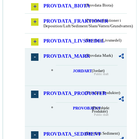
PROVDATA_BIOTA
(Provdata Biota)
PROVDATA_FRAKTIONER
(Provdata fraktioner i
Deposition/Luft/Sediment/Slam/Vatten/Grundvatten)
PROVDATA_LIVSMEDEL
(Provdata Livsmedel)
PROVDATA_MARK
(Provdata Mark)
JORDART
(Jordart)
Public draft
PROVDATA_PRODUKTER
(Provdata Produkter)
PROVOBJEKT
(Provobjekt
Produkter)
Public draft
PROVDATA_SEDIMENT
(Provdata Sediment)