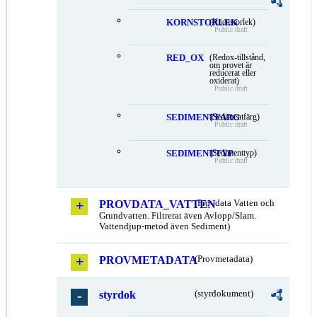
KORNSTORLEK
(Kornstorlek)
Public draft
RED_OX
(Redox-tillstånd,
om provet är
reducerat eller
oxiderat)
Public draft
SEDIMENTFARG
(Sedimentfärg)
Public draft
SEDIMENTTYP
(Sedimenttyp)
Public draft
PROVDATA_VATTEN
(Provdata Vatten och
Grundvatten. Filtrerat även Avlopp/Slam.
Vattendjup-metod även Sediment)
PROVMETADATA
(Provmetadata)
styrdok
(styrdokument)