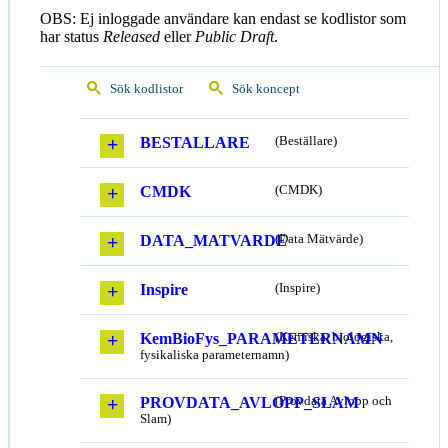
OBS: Ej inloggade användare kan endast se kodlistor som
har status
Released
eller
Public Draft
.
Sök kodlistor
Sök koncept
BESTALLARE
(Beställare)
CMDK
(CMDK)
DATA_MATVARDE
(Data Mätvärde)
Inspire
(Inspire)
KemBioFys_PARAMETERNAMN
(Kemiska, biologiska,
fysikaliska parameternamn)
PROVDATA_AVLOPP_SLAM
(Provdata Avlopp och
Slam)