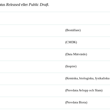
atus
Released
eller
Public Draft
.
(Beställare)
(CMDK)
(Data Mätvärde)
(Inspire)
(Kemiska, biologiska, fysikalisk
(Provdata Avlopp och Slam)
(Provdata Biota)