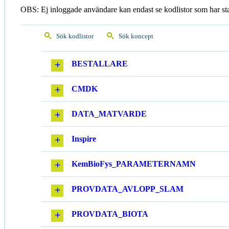
OBS: Ej inloggade användare kan endast se kodlistor som har st
Sök kodlistor
Sök koncept
BESTALLARE
CMDK
DATA_MATVARDE
Inspire
KemBioFys_PARAMETERNAMN
PROVDATA_AVLOPP_SLAM
PROVDATA_BIOTA