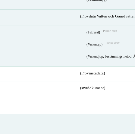
(Provdata Vatten och Grundvatten
Public draft
(Filtrerat)
Public draft
(Vattentyp)
(Vattendjup, bestämningsmetod. 
(Provmetadata)
(styrdokument)