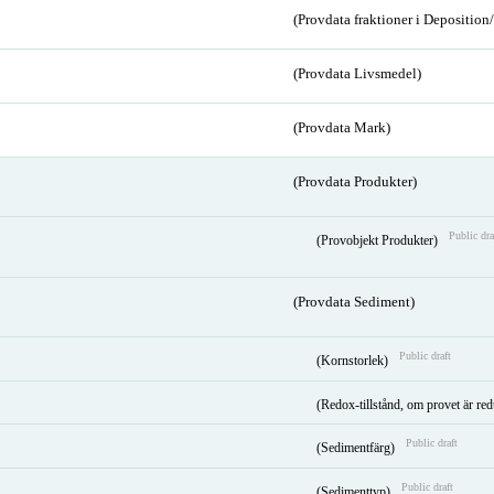
(Provdata fraktioner i Depositio
(Provdata Livsmedel)
(Provdata Mark)
(Provdata Produkter)
Public dra
(Provobjekt Produkter)
(Provdata Sediment)
Public draft
(Kornstorlek)
(Redox-tillstånd, om provet är red
Public draft
(Sedimentfärg)
Public draft
(Sedimenttyp)