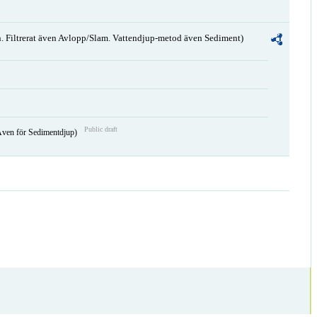
. Filtrerat även Avlopp/Slam. Vattendjup-metod även Sediment)
Public draft
Även för Sedimentdjup)