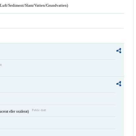
n/Luft/Sediment/Slam/Vatten/Grundvatten)
ft
Public draft
ucerat eller oxiderat)