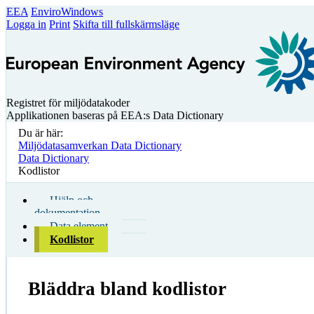
EEA
EnviroWindows
Logga in
Print
Skifta till fullskärmsläge
Registret för miljödatakoder
Applikationen baseras på EEA:s Data Dictionary
Du är här:
Miljödatasamverkan Data Dictionary
Data Dictionary
Kodlistor
Hjälp och
dokumentation
Data element
Kodlistor
Bläddra bland kodlistor