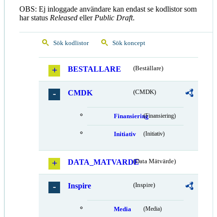
OBS: Ej inloggade användare kan endast se kodlistor som
har status
Released
eller
Public Draft
.
Sök kodlistor
Sök koncept
BESTALLARE
(Beställare)
CMDK
(CMDK)
Finansiering
(Finansiering)
Initiativ
(Initiativ)
DATA_MATVARDE
(Data Mätvärde)
Inspire
(Inspire)
Media
(Media)