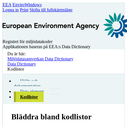
EEA
EnviroWindows
Logga in
Print
Skifta till fullskärmsläge
Registret för miljödatakoder
Applikationen baseras på EEA:s Data Dictionary
Du är här:
Miljödatasamverkan Data Dictionary
Data Dictionary
Kodlistor
Hjälp och
dokumentation
Data element
Kodlistor
Bläddra bland kodlistor