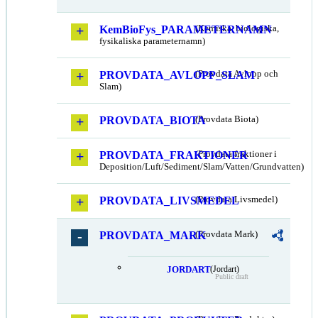
KemBioFys_PARAMETERNAMN
(Kemiska, biologiska,
fysikaliska parameternamn)
PROVDATA_AVLOPP_SLAM
(Provdata Avlopp och
Slam)
PROVDATA_BIOTA
(Provdata Biota)
PROVDATA_FRAKTIONER
(Provdata fraktioner i
Deposition/Luft/Sediment/Slam/Vatten/Grundvatten)
PROVDATA_LIVSMEDEL
(Provdata Livsmedel)
PROVDATA_MARK
(Provdata Mark)
JORDART
(Jordart)
Public draft