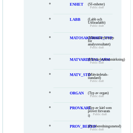
ENHET
(SI-enheter)
Public draft
LABB
(Labb och
Utförarlabb)
Public draft
MATOSAKERHET_TYP
(Mätosäkerhetstyp
för
analysresultatet)
Public draft
MATVARDETAL_ANM
(Mätvärdetalsanmärkning)
Public draft
MATV_STD
(Mätvärdetals-
standard)
Public draft
ORGAN
(Typ av organ)
Public draft
PROVKARL
(Typ av kärl som
provet förvarats
Public draft
i)
PROV_BERED
(Provberedningsmetod)
Public draft