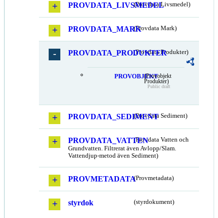
PROVDATA_LIVSMEDEL
(Provdata Livsmedel)
PROVDATA_MARK
(Provdata Mark)
PROVDATA_PRODUKTER
(Provdata Produkter)
PROVOBJEKT
(Provobjekt
Produkter)
Public draft
PROVDATA_SEDIMENT
(Provdata Sediment)
PROVDATA_VATTEN
(Provdata Vatten och
Grundvatten. Filtrerat även Avlopp/Slam.
Vattendjup-metod även Sediment)
PROVMETADATA
(Provmetadata)
styrdok
(styrdokument)