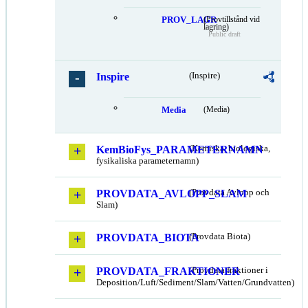
PROV_LAGR
(Provtillstånd vid
lagring)
Public draft
Inspire
(Inspire)
Media
(Media)
KemBioFys_PARAMETERNAMN
(Kemiska, biologiska,
fysikaliska parameternamn)
PROVDATA_AVLOPP_SLAM
(Provdata Avlopp och
Slam)
PROVDATA_BIOTA
(Provdata Biota)
PROVDATA_FRAKTIONER
(Provdata fraktioner i
Deposition/Luft/Sediment/Slam/Vatten/Grundvatten)