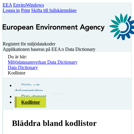
EEA
EnviroWindows
Logga in
Print
Skifta till fullskärmsläge
Registret för miljödatakoder
Applikationen baseras på EEA:s Data Dictionary
Du är här:
Miljödatasamverkan Data Dictionary
Data Dictionary
Kodlistor
Hjälp och
dokumentation
Data element
Kodlistor
Bläddra bland kodlistor