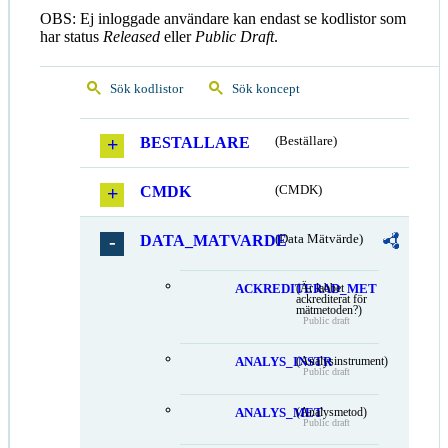
OBS: Ej inloggade användare kan endast se kodlistor som
har status
Released
eller
Public Draft
.
Sök kodlistor
Sök koncept
BESTALLARE
(Beställare)
CMDK
(CMDK)
DATA_MATVARDE
(Data Mätvärde)
ACKREDITERAD_MET
(Är labbet
ackrediterat för
mätmetoden?)
Public draft
ANALYS_INSTR
(Analysinstrument)
Public draft
ANALYS_MET
(Analysmetod)
Public draft