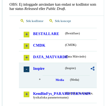
OBS: Ej inloggade användare kan endast se kodlistor som
har status
Released
eller
Public Draft
.
Sök kodlistor
Sök koncept
BESTALLARE
(Beställare)
CMDK
(CMDK)
DATA_MATVARDE
(Data Mätvärde)
Inspire
(Inspire)
Media
(Media)
KemBioFys_PARAMETERNAMN
(Kemiska, biologiska,
fysikaliska parameternamn)