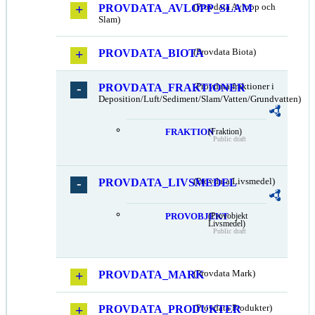
PROVDATA_AVLOPP_SLAM
(Provdata Avlopp och
Slam)
PROVDATA_BIOTA
(Provdata Biota)
PROVDATA_FRAKTIONER
(Provdata fraktioner i
Deposition/Luft/Sediment/Slam/Vatten/Grundvatten)
FRAKTION
(Fraktion)
Public draft
PROVDATA_LIVSMEDEL
(Provdata Livsmedel)
PROVOBJEKT
(Provobjekt
Livsmedel)
Public draft
PROVDATA_MARK
(Provdata Mark)
PROVDATA_PRODUKTER
(Provdata Produkter)