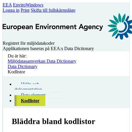
EEA
EnviroWindows
Logga in
Print
Skifta till fullskärmsläge
Registret för miljödatakoder
Applikationen baseras på EEA:s Data Dictionary
Du är här:
Miljödatasamverkan Data Dictionary
Data Dictionary
Kodlistor
Hjälp och
dokumentation
Data element
Kodlistor
Bläddra bland kodlistor