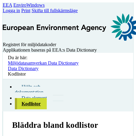
EEA
EnviroWindows
Logga in
Print
Skifta till fullskärmsläge
Registret för miljödatakoder
Applikationen baseras på EEA:s Data Dictionary
Du är här:
Miljödatasamverkan Data Dictionary
Data Dictionary
Kodlistor
Hjälp och
dokumentation
Data element
Kodlistor
Bläddra bland kodlistor