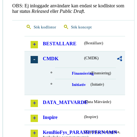
OBS: Ej inloggade användare kan endast se kodlistor som
har status
Released
eller
Public Draft
.
Sök kodlistor
Sök koncept
BESTALLARE
(Beställare)
CMDK
(CMDK)
Finansiering
(Finansiering)
Initiativ
(Initiativ)
DATA_MATVARDE
(Data Mätvärde)
Inspire
(Inspire)
KemBioFys_PARAMETERNAMN
(Kemiska, biologiska,