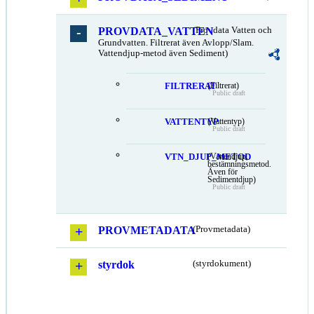
PROVDATA_VATTEN
(Provdata Vatten och
Grundvatten. Filtrerat även Avlopp/Slam.
Vattendjup-metod även Sediment)
FILTRERAT
(Filtrerat)
Public draft
VATTENTYP
(Vattentyp)
Public draft
VTN_DJUP_METOD
(Vattendjup,
bestämningsmetod.
Även för
Sedimentdjup)
Public draft
PROVMETADATA
(Provmetadata)
styrdok
(styrdokument)