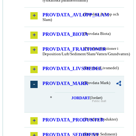
fysikaliska parameternamn)
PROVDATA_AVLOPP_SLAM
(Provdata Avlopp och
Slam)
PROVDATA_BIOTA
(Provdata Biota)
PROVDATA_FRAKTIONER
(Provdata fraktioner i
Deposition/Luft/Sediment/Slam/Vatten/Grundvatten)
PROVDATA_LIVSMEDEL
(Provdata Livsmedel)
PROVDATA_MARK
(Provdata Mark)
JORDART
(Jordart)
Public draft
PROVDATA_PRODUKTER
(Provdata Produkter)
PROVDATA_SEDIMENT
(Provdata Sediment)