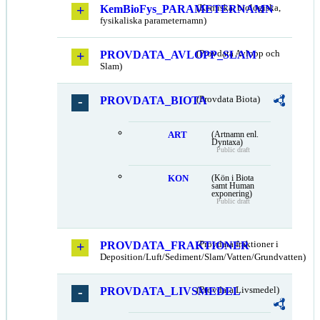
KemBioFys_PARAMETERNAMN
(Kemiska, biologiska,
fysikaliska parameternamn)
PROVDATA_AVLOPP_SLAM
(Provdata Avlopp och
Slam)
PROVDATA_BIOTA
(Provdata Biota)
ART
(Artnamn enl.
Dyntaxa)
Public draft
KON
(Kön i Biota
samt Human
exponering)
Public draft
PROVDATA_FRAKTIONER
(Provdata fraktioner i
Deposition/Luft/Sediment/Slam/Vatten/Grundvatten)
PROVDATA_LIVSMEDEL
(Provdata Livsmedel)