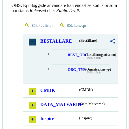
OBS: Ej inloggade användare kan endast se kodlistor som
har status
Released
eller
Public Draft
.
Sök kodlistor
Sök koncept
BESTALLARE
(Beställare)
BEST_ORG
(Beställarorganisation)
Public draft
ORG_TYP
(Organisationstyp)
Public draft
CMDK
(CMDK)
DATA_MATVARDE
(Data Mätvärde)
Inspire
(Inspire)