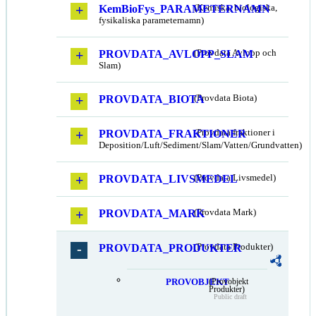
KemBioFys_PARAMETERNAMN
(Kemiska, biologiska,
fysikaliska parameternamn)
PROVDATA_AVLOPP_SLAM
(Provdata Avlopp och
Slam)
PROVDATA_BIOTA
(Provdata Biota)
PROVDATA_FRAKTIONER
(Provdata fraktioner i
Deposition/Luft/Sediment/Slam/Vatten/Grundvatten)
PROVDATA_LIVSMEDEL
(Provdata Livsmedel)
PROVDATA_MARK
(Provdata Mark)
PROVDATA_PRODUKTER
(Provdata Produkter)
PROVOBJEKT
(Provobjekt
Produkter)
Public draft