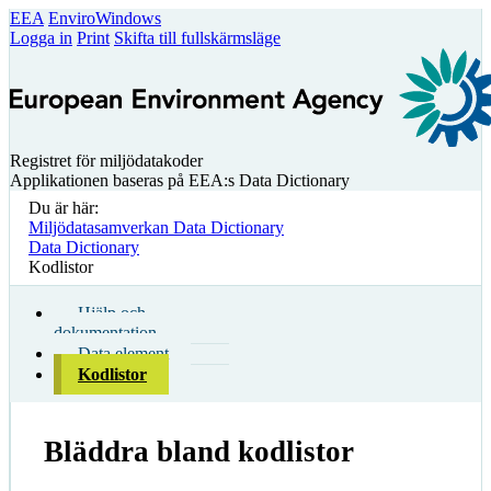
EEA
EnviroWindows
Logga in
Print
Skifta till fullskärmsläge
Registret för miljödatakoder
Applikationen baseras på EEA:s Data Dictionary
Du är här:
Miljödatasamverkan Data Dictionary
Data Dictionary
Kodlistor
Hjälp och
dokumentation
Data element
Kodlistor
Bläddra bland kodlistor