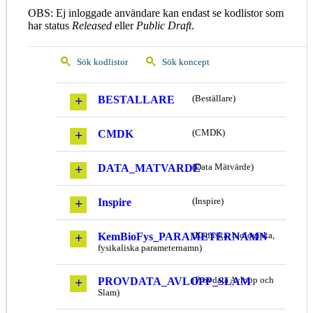
OBS: Ej inloggade användare kan endast se kodlistor som
har status
Released
eller
Public Draft
.
Sök kodlistor
Sök koncept
BESTALLARE
(Beställare)
CMDK
(CMDK)
DATA_MATVARDE
(Data Mätvärde)
Inspire
(Inspire)
KemBioFys_PARAMETERNAMN
(Kemiska, biologiska,
fysikaliska parameternamn)
PROVDATA_AVLOPP_SLAM
(Provdata Avlopp och
Slam)