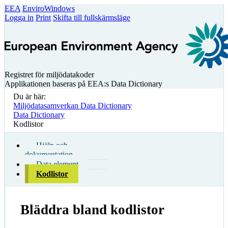
EEA
EnviroWindows
Logga in
Print
Skifta till fullskärmsläge
Registret för miljödatakoder
Applikationen baseras på EEA:s Data Dictionary
Du är här:
Miljödatasamverkan Data Dictionary
Data Dictionary
Kodlistor
Hjälp och
dokumentation
Data element
Kodlistor
Bläddra bland kodlistor