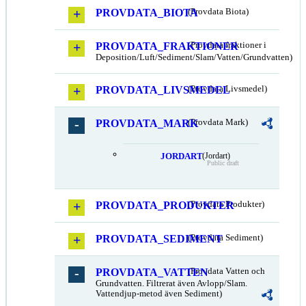
PROVDATA_BIOTA
(Provdata Biota)
PROVDATA_FRAKTIONER
(Provdata fraktioner i
Deposition/Luft/Sediment/Slam/Vatten/Grundvatten)
PROVDATA_LIVSMEDEL
(Provdata Livsmedel)
PROVDATA_MARK
(Provdata Mark)
JORDART
(Jordart)
Public draft
PROVDATA_PRODUKTER
(Provdata Produkter)
PROVDATA_SEDIMENT
(Provdata Sediment)
PROVDATA_VATTEN
(Provdata Vatten och
Grundvatten. Filtrerat även Avlopp/Slam.
Vattendjup-metod även Sediment)