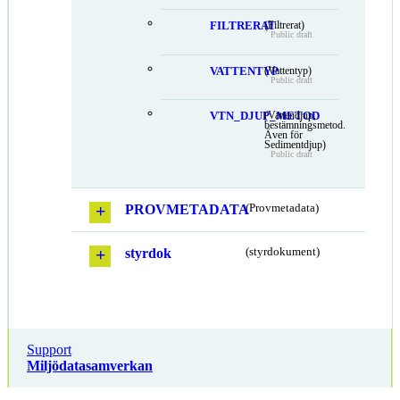
FILTRERAT
(Filtrerat)
Public draft
VATTENTYP
(Vattentyp)
Public draft
VTN_DJUP_METOD
(Vattendjup,
bestämningsmetod.
Även för
Sedimentdjup)
Public draft
PROVMETADATA
(Provmetadata)
styrdok
(styrdokument)
Support
Miljödatasamverkan