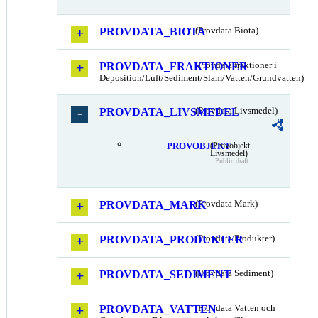
PROVDATA_BIOTA
(Provdata Biota)
PROVDATA_FRAKTIONER
(Provdata fraktioner i
Deposition/Luft/Sediment/Slam/Vatten/Grundvatten)
PROVDATA_LIVSMEDEL
(Provdata Livsmedel)
PROVOBJEKT
(Provobjekt
Livsmedel)
Public draft
PROVDATA_MARK
(Provdata Mark)
PROVDATA_PRODUKTER
(Provdata Produkter)
PROVDATA_SEDIMENT
(Provdata Sediment)
PROVDATA_VATTEN
(Provdata Vatten och