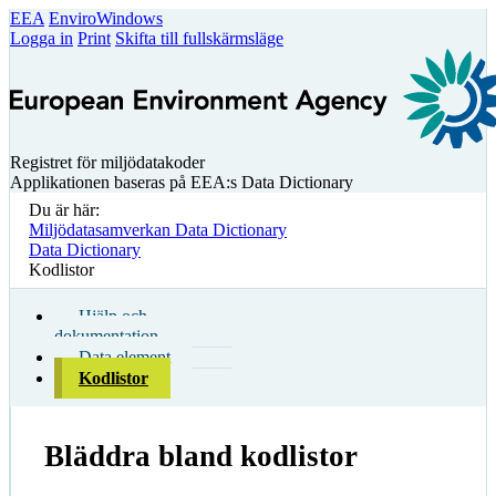
EEA
EnviroWindows
Logga in
Print
Skifta till fullskärmsläge
Registret för miljödatakoder
Applikationen baseras på EEA:s Data Dictionary
Du är här:
Miljödatasamverkan Data Dictionary
Data Dictionary
Kodlistor
Hjälp och
dokumentation
Data element
Kodlistor
Bläddra bland kodlistor