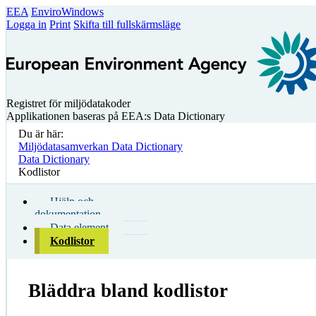
EEA
EnviroWindows
Logga in
Print
Skifta till fullskärmsläge
Registret för miljödatakoder
Applikationen baseras på EEA:s Data Dictionary
Du är här:
Miljödatasamverkan Data Dictionary
Data Dictionary
Kodlistor
Hjälp och
dokumentation
Data element
Kodlistor
Bläddra bland kodlistor