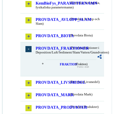
KemBioFys_PARAMETERNAMN
(Kemiska, biologiska,
fysikaliska parameternamn)
PROVDATA_AVLOPP_SLAM
(Provdata Avlopp och
Slam)
PROVDATA_BIOTA
(Provdata Biota)
PROVDATA_FRAKTIONER
(Provdata fraktioner i
Deposition/Luft/Sediment/Slam/Vatten/Grundvatten)
FRAKTION
(Fraktion)
Public draft
PROVDATA_LIVSMEDEL
(Provdata Livsmedel)
PROVDATA_MARK
(Provdata Mark)
PROVDATA_PRODUKTER
(Provdata Produkter)