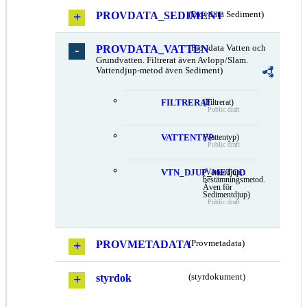
PROVDATA_SEDIMENT
(Provdata Sediment)
PROVDATA_VATTEN
(Provdata Vatten och
Grundvatten. Filtrerat även Avlopp/Slam.
Vattendjup-metod även Sediment)
FILTRERAT
(Filtrerat)
Public draft
VATTENTYP
(Vattentyp)
Public draft
VTN_DJUP_METOD
(Vattendjup,
bestämningsmetod.
Även för
Sedimentdjup)
Public draft
PROVMETADATA
(Provmetadata)
styrdok
(styrdokument)