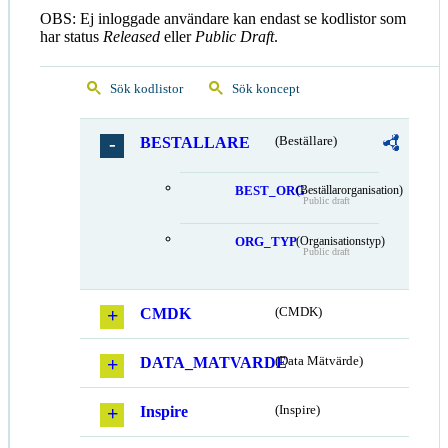
OBS: Ej inloggade användare kan endast se kodlistor som
har status
Released
eller
Public Draft
.
Sök kodlistor
Sök koncept
BESTALLARE
(Beställare)
BEST_ORG
(Beställarorganisation)
Public draft
ORG_TYP
(Organisationstyp)
Public draft
CMDK
(CMDK)
DATA_MATVARDE
(Data Mätvärde)
Inspire
(Inspire)