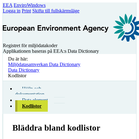
EEA
EnviroWindows
Logga in
Print
Skifta till fullskärmsläge
Registret för miljödatakoder
Applikationen baseras på EEA:s Data Dictionary
Du är här:
Miljödatasamverkan Data Dictionary
Data Dictionary
Kodlistor
Hjälp och
dokumentation
Data element
Kodlistor
Bläddra bland kodlistor