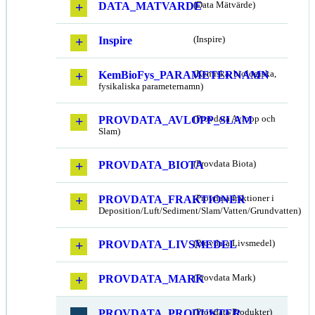
DATA_MATVARDE
(Data Mätvärde)
Inspire
(Inspire)
KemBioFys_PARAMETERNAMN
(Kemiska, biologiska,
fysikaliska parameternamn)
PROVDATA_AVLOPP_SLAM
(Provdata Avlopp och
Slam)
PROVDATA_BIOTA
(Provdata Biota)
PROVDATA_FRAKTIONER
(Provdata fraktioner i
Deposition/Luft/Sediment/Slam/Vatten/Grundvatten)
PROVDATA_LIVSMEDEL
(Provdata Livsmedel)
PROVDATA_MARK
(Provdata Mark)
PROVDATA_PRODUKTER
(Provdata Produkter)