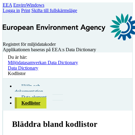
EEA
EnviroWindows
Logga in
Print
Skifta till fullskärmsläge
Registret för miljödatakoder
Applikationen baseras på EEA:s Data Dictionary
Du är här:
Miljödatasamverkan Data Dictionary
Data Dictionary
Kodlistor
Hjälp och
dokumentation
Data element
Kodlistor
Bläddra bland kodlistor