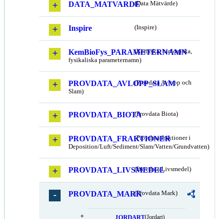
DATA_MATVARDE
(Data Mätvärde)
Inspire
(Inspire)
KemBioFys_PARAMETERNAMN
(Kemiska, biologiska,
fysikaliska parameternamn)
PROVDATA_AVLOPP_SLAM
(Provdata Avlopp och
Slam)
PROVDATA_BIOTA
(Provdata Biota)
PROVDATA_FRAKTIONER
(Provdata fraktioner i
Deposition/Luft/Sediment/Slam/Vatten/Grundvatten)
PROVDATA_LIVSMEDEL
(Provdata Livsmedel)
PROVDATA_MARK
(Provdata Mark)
JORDART
(Jordart)