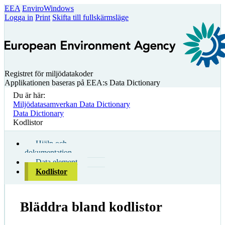
EEA
EnviroWindows
Logga in
Print
Skifta till fullskärmsläge
Registret för miljödatakoder
Applikationen baseras på EEA:s Data Dictionary
Du är här:
Miljödatasamverkan Data Dictionary
Data Dictionary
Kodlistor
Hjälp och
dokumentation
Data element
Kodlistor
Bläddra bland kodlistor