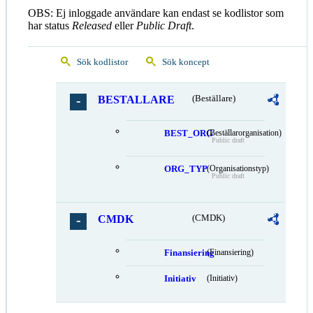
OBS: Ej inloggade användare kan endast se kodlistor som
har status
Released
eller
Public Draft
.
Sök kodlistor
Sök koncept
BESTALLARE
(Beställare)
BEST_ORG
(Beställarorganisation)
Public draft
ORG_TYP
(Organisationstyp)
Public draft
CMDK
(CMDK)
Finansiering
(Finansiering)
Initiativ
(Initiativ)