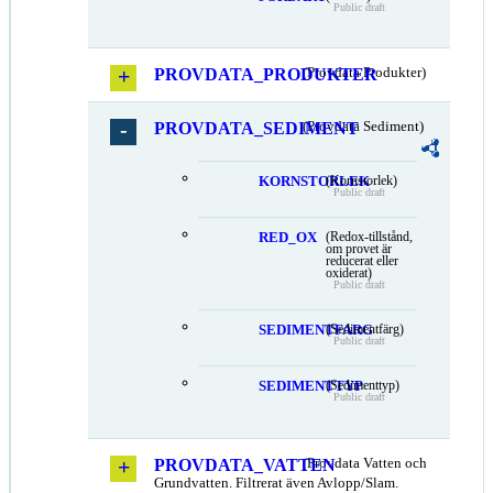
Public draft
PROVDATA_PRODUKTER
(Provdata Produkter)
PROVDATA_SEDIMENT
(Provdata Sediment)
KORNSTORLEK
(Kornstorlek)
Public draft
RED_OX
(Redox-tillstånd,
om provet är
reducerat eller
oxiderat)
Public draft
SEDIMENTFARG
(Sedimentfärg)
Public draft
SEDIMENTTYP
(Sedimenttyp)
Public draft
PROVDATA_VATTEN
(Provdata Vatten och
Grundvatten. Filtrerat även Avlopp/Slam.