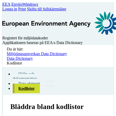
EEA
EnviroWindows
Logga in
Print
Skifta till fullskärmsläge
Registret för miljödatakoder
Applikationen baseras på EEA:s Data Dictionary
Du är här:
Miljödatasamverkan Data Dictionary
Data Dictionary
Kodlistor
Hjälp och
dokumentation
Data element
Kodlistor
Bläddra bland kodlistor