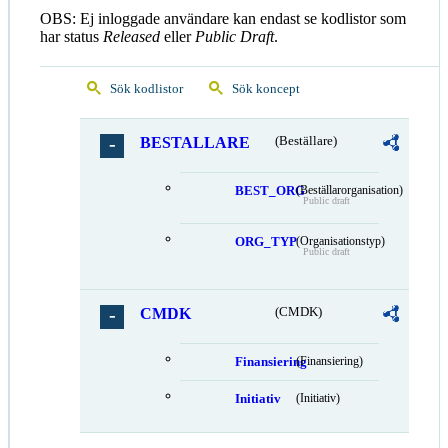
OBS: Ej inloggade användare kan endast se kodlistor som
har status
Released
eller
Public Draft
.
Sök kodlistor
Sök koncept
BESTALLARE
(Beställare)
BEST_ORG
(Beställarorganisation)
Public draft
ORG_TYP
(Organisationstyp)
Public draft
CMDK
(CMDK)
Finansiering
(Finansiering)
Initiativ
(Initiativ)