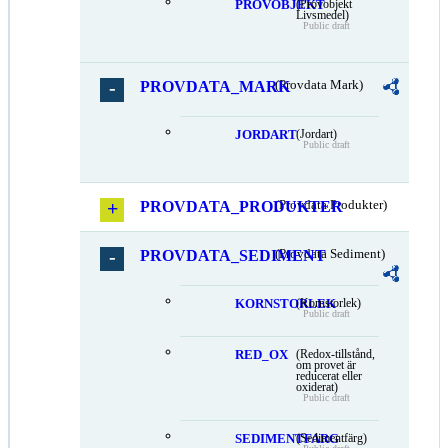
PROVOBJEKT
(Provobjekt
Livsmedel)
Public draft
PROVDATA_MARK
(Provdata Mark)
JORDART
(Jordart)
Public draft
PROVDATA_PRODUKTER
(Provdata Produkter)
PROVDATA_SEDIMENT
(Provdata Sediment)
KORNSTORLEK
(Kornstorlek)
Public draft
RED_OX
(Redox-tillstånd,
om provet är
reducerat eller
oxiderat)
Public draft
SEDIMENTFARG
(Sedimentfärg)