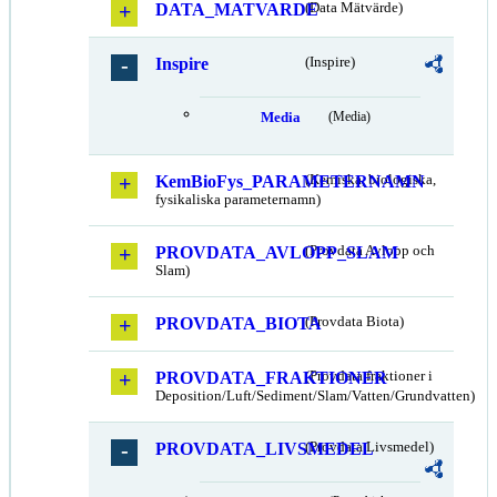
DATA_MATVARDE
(Data Mätvärde)
Inspire
(Inspire)
Media
(Media)
KemBioFys_PARAMETERNAMN
(Kemiska, biologiska,
fysikaliska parameternamn)
PROVDATA_AVLOPP_SLAM
(Provdata Avlopp och
Slam)
PROVDATA_BIOTA
(Provdata Biota)
PROVDATA_FRAKTIONER
(Provdata fraktioner i
Deposition/Luft/Sediment/Slam/Vatten/Grundvatten)
PROVDATA_LIVSMEDEL
(Provdata Livsmedel)