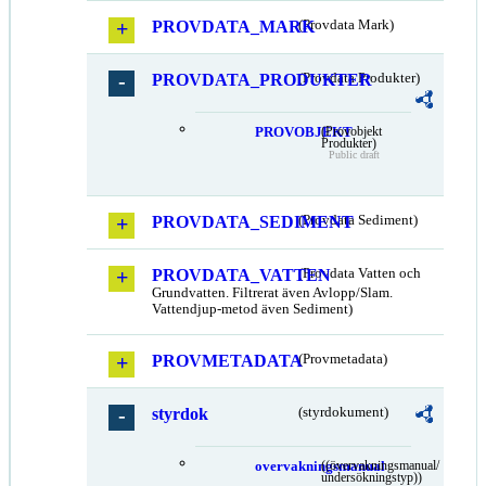
PROVDATA_MARK
(Provdata Mark)
PROVDATA_PRODUKTER
(Provdata Produkter)
PROVOBJEKT
(Provobjekt
Produkter)
Public draft
PROVDATA_SEDIMENT
(Provdata Sediment)
PROVDATA_VATTEN
(Provdata Vatten och
Grundvatten. Filtrerat även Avlopp/Slam.
Vattendjup-metod även Sediment)
PROVMETADATA
(Provmetadata)
styrdok
(styrdokument)
overvakningsmanual
((övervakningsmanual/
undersökningstyp))