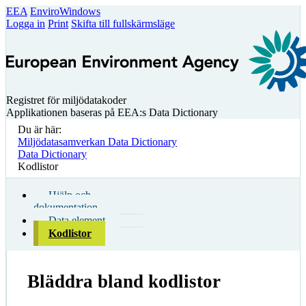
EEA
EnviroWindows
Logga in
Print
Skifta till fullskärmsläge
Registret för miljödatakoder
Applikationen baseras på EEA:s Data Dictionary
Du är här:
Miljödatasamverkan Data Dictionary
Data Dictionary
Kodlistor
Hjälp och
dokumentation
Data element
Kodlistor
Bläddra bland kodlistor