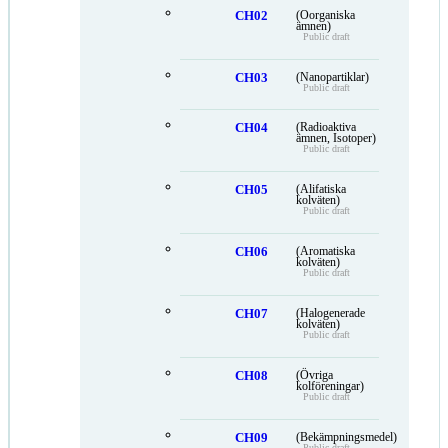
CH02
(Oorganiska
ämnen)
Public draft
CH03
(Nanopartiklar)
Public draft
CH04
(Radioaktiva
ämnen, Isotoper)
Public draft
CH05
(Alifatiska
kolväten)
Public draft
CH06
(Aromatiska
kolväten)
Public draft
CH07
(Halogenerade
kolväten)
Public draft
CH08
(Övriga
kolföreningar)
Public draft
CH09
(Bekämpningsmedel)
Public draft