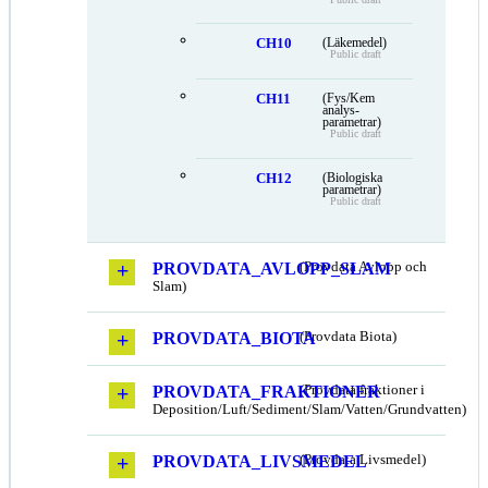
CH10
(Läkemedel)
Public draft
CH11
(Fys/Kem
analys-
parametrar)
Public draft
CH12
(Biologiska
parametrar)
Public draft
PROVDATA_AVLOPP_SLAM
(Provdata Avlopp och
Slam)
PROVDATA_BIOTA
(Provdata Biota)
PROVDATA_FRAKTIONER
(Provdata fraktioner i
Deposition/Luft/Sediment/Slam/Vatten/Grundvatten)
PROVDATA_LIVSMEDEL
(Provdata Livsmedel)