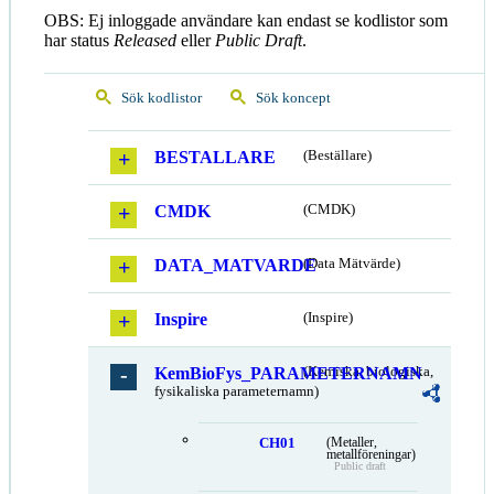
OBS: Ej inloggade användare kan endast se kodlistor som
har status
Released
eller
Public Draft
.
Sök kodlistor
Sök koncept
BESTALLARE
(Beställare)
CMDK
(CMDK)
DATA_MATVARDE
(Data Mätvärde)
Inspire
(Inspire)
KemBioFys_PARAMETERNAMN
(Kemiska, biologiska,
fysikaliska parameternamn)
CH01
(Metaller,
metallföreningar)
Public draft