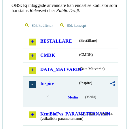
OBS: Ej inloggade användare kan endast se kodlistor som
har status
Released
eller
Public Draft
.
Sök kodlistor
Sök koncept
BESTALLARE
(Beställare)
CMDK
(CMDK)
DATA_MATVARDE
(Data Mätvärde)
Inspire
(Inspire)
Media
(Media)
KemBioFys_PARAMETERNAMN
(Kemiska, biologiska,
fysikaliska parameternamn)