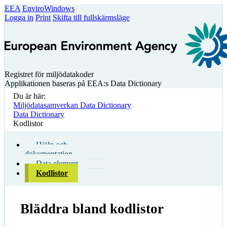
EEA
EnviroWindows
Logga in
Print
Skifta till fullskärmsläge
Registret för miljödatakoder
Applikationen baseras på EEA:s Data Dictionary
Du är här:
Miljödatasamverkan Data Dictionary
Data Dictionary
Kodlistor
Hjälp och
dokumentation
Data element
Kodlistor
Bläddra bland kodlistor