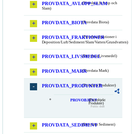
PROVDATA_AVLOPP_SLAM
(Provdata Avlopp och
Slam)
PROVDATA_BIOTA
(Provdata Biota)
PROVDATA_FRAKTIONER
(Provdata fraktioner i
Deposition/Luft/Sediment/Slam/Vatten/Grundvatten)
PROVDATA_LIVSMEDEL
(Provdata Livsmedel)
PROVDATA_MARK
(Provdata Mark)
PROVDATA_PRODUKTER
(Provdata Produkter)
PROVOBJEKT
(Provobjekt
Produkter)
Public draft
PROVDATA_SEDIMENT
(Provdata Sediment)