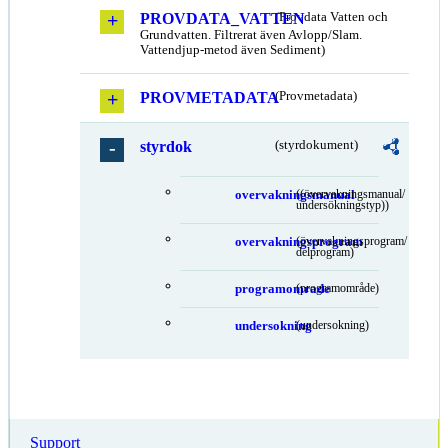
PROVDATA_VATTEN
(Provdata Vatten och
Grundvatten. Filtrerat även Avlopp/Slam.
Vattendjup-metod även Sediment)
PROVMETADATA
(Provmetadata)
styrdok
(styrdokument)
overvakningsmanual
((övervakningsmanual/
undersökningstyp))
overvakningsprogram
(övervakningsprogram/
delprogram)
programomrade
(programområde)
undersokning
(undersokning)
Support