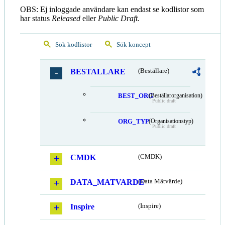
OBS: Ej inloggade användare kan endast se kodlistor som
har status
Released
eller
Public Draft
.
Sök kodlistor
Sök koncept
BESTALLARE
(Beställare)
BEST_ORG
(Beställarorganisation)
Public draft
ORG_TYP
(Organisationstyp)
Public draft
CMDK
(CMDK)
DATA_MATVARDE
(Data Mätvärde)
Inspire
(Inspire)