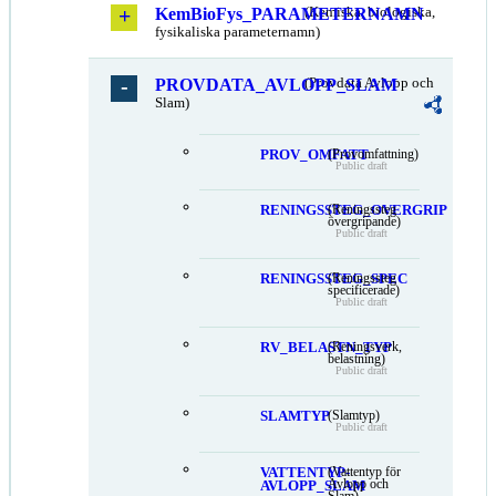
KemBioFys_PARAMETERNAMN
(Kemiska, biologiska,
fysikaliska parameternamn)
PROVDATA_AVLOPP_SLAM
(Provdata Avlopp och
Slam)
PROV_OMFATT
(Provomfattning)
Public draft
RENINGSSTEG_OVERGRIP
(Reningssteg
övergripande)
Public draft
RENINGSSTEG_SPEC
(Reningssteg
specificerade)
Public draft
RV_BELASTN_TYP
(Reningsverk,
belastning)
Public draft
SLAMTYP
(Slamtyp)
Public draft
VATTENTYP-
(Vattentyp för
Avlopp och
AVLOPP_SLAM
Slam)