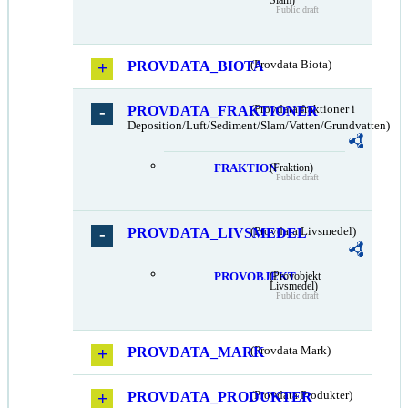
Public draft
PROVDATA_BIOTA
(Provdata Biota)
PROVDATA_FRAKTIONER
(Provdata fraktioner i
Deposition/Luft/Sediment/Slam/Vatten/Grundvatten)
FRAKTION
(Fraktion)
Public draft
PROVDATA_LIVSMEDEL
(Provdata Livsmedel)
PROVOBJEKT
(Provobjekt
Livsmedel)
Public draft
PROVDATA_MARK
(Provdata Mark)
PROVDATA_PRODUKTER
(Provdata Produkter)