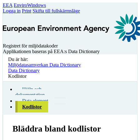
EEA
EnviroWindows
Logga in
Print
Skifta till fullskärmsläge
Registret för miljödatakoder
Applikationen baseras på EEA:s Data Dictionary
Du är här:
Miljödatasamverkan Data Dictionary
Data Dictionary
Kodlistor
Hjälp och
dokumentation
Data element
Kodlistor
Bläddra bland kodlistor