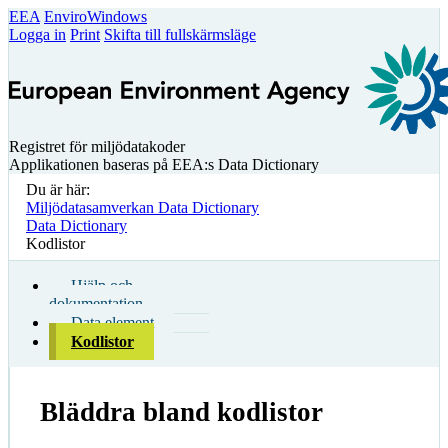
EEA
EnviroWindows
Logga in
Print
Skifta till fullskärmsläge
Registret för miljödatakoder
Applikationen baseras på EEA:s Data Dictionary
Du är här:
Miljödatasamverkan Data Dictionary
Data Dictionary
Kodlistor
Hjälp och
dokumentation
Data element
Kodlistor
Bläddra bland kodlistor