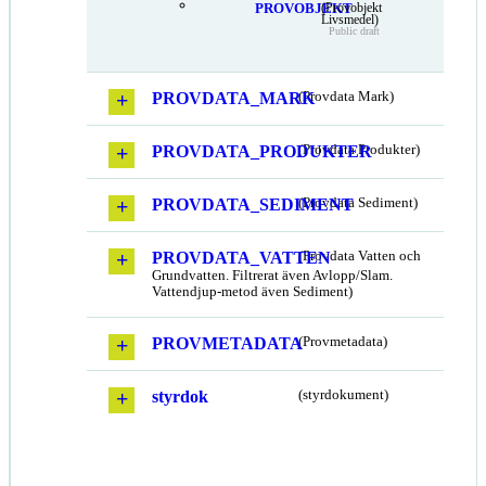
PROVOBJEKT
(Provobjekt
Livsmedel)
Public draft
PROVDATA_MARK
(Provdata Mark)
PROVDATA_PRODUKTER
(Provdata Produkter)
PROVDATA_SEDIMENT
(Provdata Sediment)
PROVDATA_VATTEN
(Provdata Vatten och
Grundvatten. Filtrerat även Avlopp/Slam.
Vattendjup-metod även Sediment)
PROVMETADATA
(Provmetadata)
styrdok
(styrdokument)