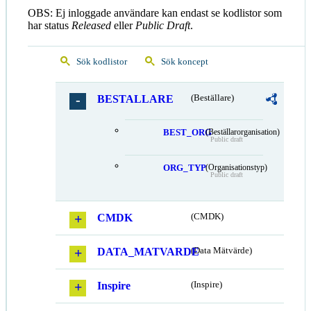
OBS: Ej inloggade användare kan endast se kodlistor som
har status
Released
eller
Public Draft
.
Sök kodlistor
Sök koncept
BESTALLARE
(Beställare)
BEST_ORG
(Beställarorganisation)
Public draft
ORG_TYP
(Organisationstyp)
Public draft
CMDK
(CMDK)
DATA_MATVARDE
(Data Mätvärde)
Inspire
(Inspire)