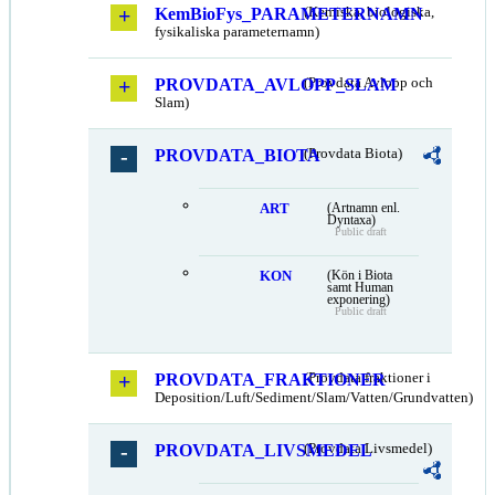
KemBioFys_PARAMETERNAMN
(Kemiska, biologiska,
fysikaliska parameternamn)
PROVDATA_AVLOPP_SLAM
(Provdata Avlopp och
Slam)
PROVDATA_BIOTA
(Provdata Biota)
ART
(Artnamn enl.
Dyntaxa)
Public draft
KON
(Kön i Biota
samt Human
exponering)
Public draft
PROVDATA_FRAKTIONER
(Provdata fraktioner i
Deposition/Luft/Sediment/Slam/Vatten/Grundvatten)
PROVDATA_LIVSMEDEL
(Provdata Livsmedel)