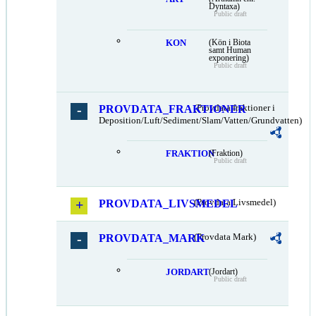
Dyntaxa)
Public draft
KON
(Kön i Biota
samt Human
exponering)
Public draft
PROVDATA_FRAKTIONER
(Provdata fraktioner i
Deposition/Luft/Sediment/Slam/Vatten/Grundvatten)
FRAKTION
(Fraktion)
Public draft
PROVDATA_LIVSMEDEL
(Provdata Livsmedel)
PROVDATA_MARK
(Provdata Mark)
JORDART
(Jordart)
Public draft