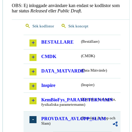
OBS: Ej inloggade användare kan endast se kodlistor som
har status
Released
eller
Public Draft
.
Sök kodlistor
Sök koncept
BESTALLARE
(Beställare)
CMDK
(CMDK)
DATA_MATVARDE
(Data Mätvärde)
Inspire
(Inspire)
KemBioFys_PARAMETERNAMN
(Kemiska, biologiska,
fysikaliska parameternamn)
PROVDATA_AVLOPP_SLAM
(Provdata Avlopp och
Slam)