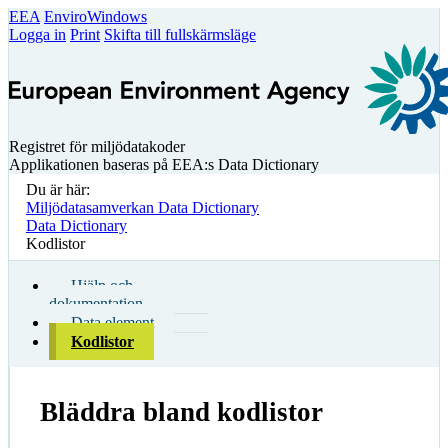
EEA
EnviroWindows
Logga in
Print
Skifta till fullskärmsläge
Registret för miljödatakoder
Applikationen baseras på EEA:s Data Dictionary
Du är här:
Miljödatasamverkan Data Dictionary
Data Dictionary
Kodlistor
Hjälp och
dokumentation
Data element
Kodlistor
Bläddra bland kodlistor