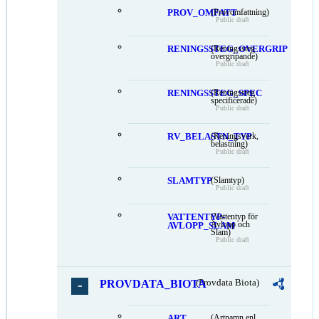
PROV_OMFATT
(Provomfattning)
Public draft
RENINGSSTEG_OVERGRIP
(Reningssteg
övergripande)
Public draft
RENINGSSTEG_SPEC
(Reningssteg
specificerade)
Public draft
RV_BELASTN_TYP
(Reningsverk,
belastning)
Public draft
SLAMTYP
(Slamtyp)
Public draft
VATTENTYP-
(Vattentyp för
Avlopp och
AVLOPP_SLAM
Slam)
Public draft
PROVDATA_BIOTA
(Provdata Biota)
ART
(Artnamn enl.