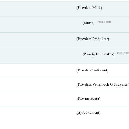
(Provdata Mark)
Public draft
(Jordart)
(Provdata Produkter)
Public dra
(Provobjekt Produkter)
(Provdata Sediment)
(Provdata Vatten och Grundvatten
(Provmetadata)
(styrdokument)