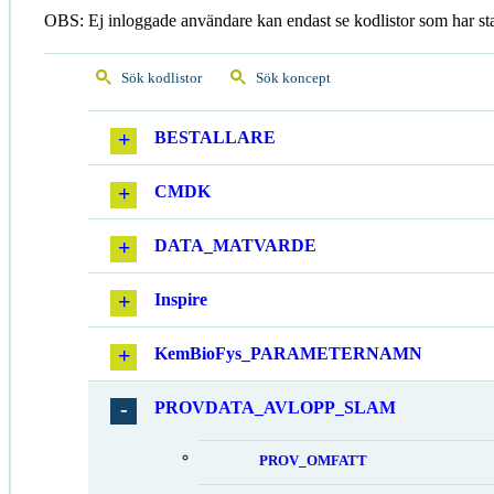
OBS: Ej inloggade användare kan endast se kodlistor som har st
Sök kodlistor
Sök koncept
BESTALLARE
CMDK
DATA_MATVARDE
Inspire
KemBioFys_PARAMETERNAMN
PROVDATA_AVLOPP_SLAM
PROV_OMFATT