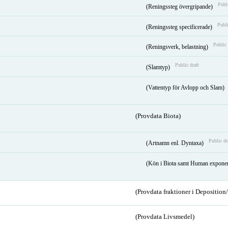
Publi
(Reningssteg övergripande)
Publi
(Reningssteg specificerade)
Public 
(Reningsverk, belastning)
Public draft
(Slamtyp)
(Vattentyp för Avlopp och Slam)
(Provdata Biota)
Public dr
(Artnamn enl. Dyntaxa)
(Kön i Biota samt Human expone
(Provdata fraktioner i Depositio
(Provdata Livsmedel)