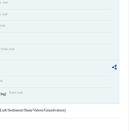
c draft
c draft
draft
Public draft
aft
Public draft
ring)
n/Luft/Sediment/Slam/Vatten/Grundvatten)