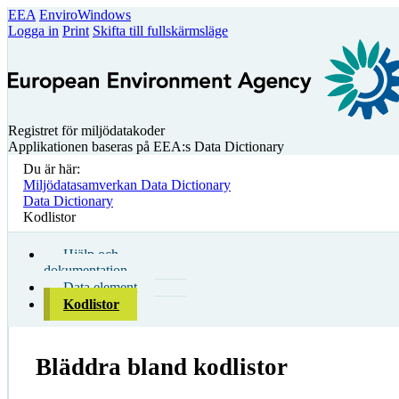
EEA
EnviroWindows
Logga in
Print
Skifta till fullskärmsläge
Registret för miljödatakoder
Applikationen baseras på EEA:s Data Dictionary
Du är här:
Miljödatasamverkan Data Dictionary
Data Dictionary
Kodlistor
Hjälp och
dokumentation
Data element
Kodlistor
Bläddra bland kodlistor