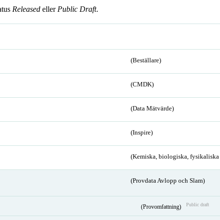
atus
Released
eller
Public Draft
.
(Beställare)
(CMDK)
(Data Mätvärde)
(Inspire)
(Kemiska, biologiska, fysikalisk
(Provdata Avlopp och Slam)
Public draft
(Provomfattning)