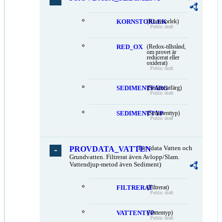
KORNSTORLEK
(Kornstorlek)
Public draft
RED_OX
(Redox-tillstånd,
om provet är
reducerat eller
oxiderat)
Public draft
SEDIMENTFARG
(Sedimentfärg)
Public draft
SEDIMENTTYP
(Sedimenttyp)
Public draft
PROVDATA_VATTEN
(Provdata Vatten och
Grundvatten. Filtrerat även Avlopp/Slam.
Vattendjup-metod även Sediment)
FILTRERAT
(Filtrerat)
Public draft
VATTENTYP
(Vattentyp)
Public draft