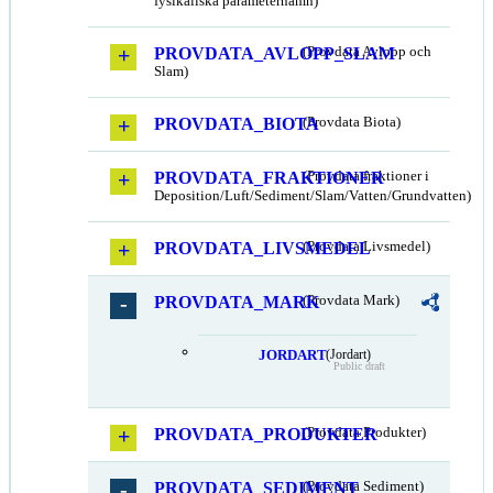
fysikaliska parameternamn)
PROVDATA_AVLOPP_SLAM
(Provdata Avlopp och
Slam)
PROVDATA_BIOTA
(Provdata Biota)
PROVDATA_FRAKTIONER
(Provdata fraktioner i
Deposition/Luft/Sediment/Slam/Vatten/Grundvatten)
PROVDATA_LIVSMEDEL
(Provdata Livsmedel)
PROVDATA_MARK
(Provdata Mark)
JORDART
(Jordart)
Public draft
PROVDATA_PRODUKTER
(Provdata Produkter)
PROVDATA_SEDIMENT
(Provdata Sediment)