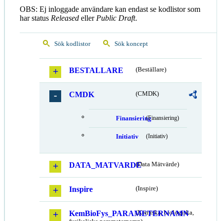
OBS: Ej inloggade användare kan endast se kodlistor som
har status
Released
eller
Public Draft
.
Sök kodlistor
Sök koncept
BESTALLARE
(Beställare)
CMDK
(CMDK)
Finansiering
(Finansiering)
Initiativ
(Initiativ)
DATA_MATVARDE
(Data Mätvärde)
Inspire
(Inspire)
KemBioFys_PARAMETERNAMN
(Kemiska, biologiska,