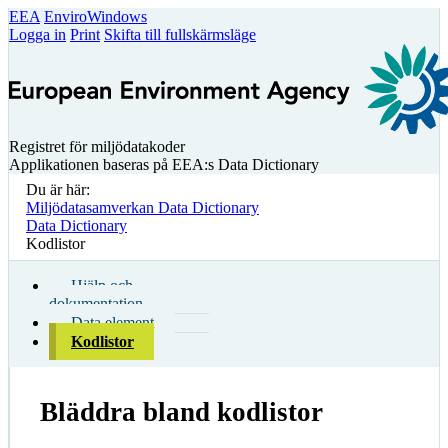
EEA
EnviroWindows
Logga in
Print
Skifta till fullskärmsläge
Registret för miljödatakoder
Applikationen baseras på EEA:s Data Dictionary
Du är här:
Miljödatasamverkan Data Dictionary
Data Dictionary
Kodlistor
Hjälp och
dokumentation
Data element
Kodlistor
Bläddra bland kodlistor