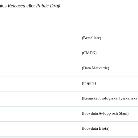
atus
Released
eller
Public Draft
.
(Beställare)
(CMDK)
(Data Mätvärde)
(Inspire)
(Kemiska, biologiska, fysikalisk
(Provdata Avlopp och Slam)
(Provdata Biota)