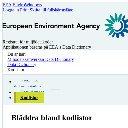
EEA
EnviroWindows
Logga in
Print
Skifta till fullskärmsläge
Registret för miljödatakoder
Applikationen baseras på EEA:s Data Dictionary
Du är här:
Miljödatasamverkan Data Dictionary
Data Dictionary
Kodlistor
Hjälp och
dokumentation
Data element
Kodlistor
Bläddra bland kodlistor