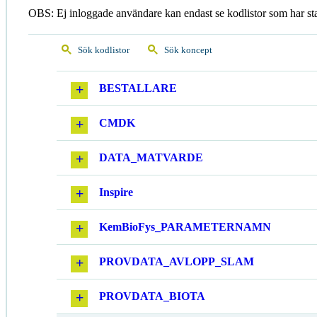
OBS: Ej inloggade användare kan endast se kodlistor som har st
Sök kodlistor
Sök koncept
BESTALLARE
CMDK
DATA_MATVARDE
Inspire
KemBioFys_PARAMETERNAMN
PROVDATA_AVLOPP_SLAM
PROVDATA_BIOTA