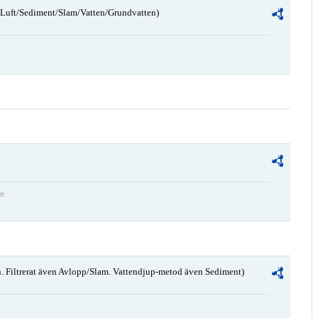
n/Luft/Sediment/Slam/Vatten/Grundvatten)
ft
. Filtrerat även Avlopp/Slam. Vattendjup-metod även Sediment)