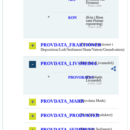
Dyntaxa)
Public draft
KON
(Kön i Biota
samt Human
exponering)
Public draft
PROVDATA_FRAKTIONER
(Provdata fraktioner i
Deposition/Luft/Sediment/Slam/Vatten/Grundvatten)
PROVDATA_LIVSMEDEL
(Provdata Livsmedel)
PROVOBJEKT
(Provobjekt
Livsmedel)
Public draft
PROVDATA_MARK
(Provdata Mark)
PROVDATA_PRODUKTER
(Provdata Produkter)
PROVDATA_SEDIMENT
(Provdata Sediment)