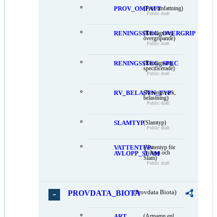
PROV_OMFATT
(Provomfattning)
Public draft
RENINGSSTEG_OVERGRIP
(Reningssteg
övergripande)
Public draft
RENINGSSTEG_SPEC
(Reningssteg
specificerade)
Public draft
RV_BELASTN_TYP
(Reningsverk,
belastning)
Public draft
SLAMTYP
(Slamtyp)
Public draft
VATTENTYP-
(Vattentyp för
Avlopp och
AVLOPP_SLAM
Slam)
Public draft
PROVDATA_BIOTA
(Provdata Biota)
ART
(Artnamn enl.