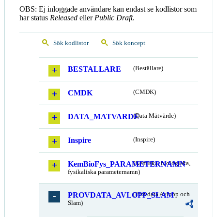
OBS: Ej inloggade användare kan endast se kodlistor som
har status
Released
eller
Public Draft
.
Sök kodlistor
Sök koncept
BESTALLARE
(Beställare)
CMDK
(CMDK)
DATA_MATVARDE
(Data Mätvärde)
Inspire
(Inspire)
KemBioFys_PARAMETERNAMN
(Kemiska, biologiska,
fysikaliska parameternamn)
PROVDATA_AVLOPP_SLAM
(Provdata Avlopp och
Slam)