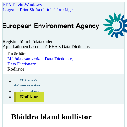
EEA
EnviroWindows
Logga in
Print
Skifta till fullskärmsläge
Registret för miljödatakoder
Applikationen baseras på EEA:s Data Dictionary
Du är här:
Miljödatasamverkan Data Dictionary
Data Dictionary
Kodlistor
Hjälp och
dokumentation
Data element
Kodlistor
Bläddra bland kodlistor