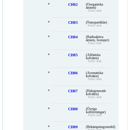
CH02
(Oorganiska
ämnen)
Public draft
CH03
(Nanopartiklar)
Public draft
CH04
(Radioaktiva
ämnen, Isotoper)
Public draft
CH05
(Alifatiska
kolväten)
Public draft
CH06
(Aromatiska
kolväten)
Public draft
CH07
(Halogenerade
kolväten)
Public draft
CH08
(Övriga
kolföreningar)
Public draft
CH09
(Bekämpningsmedel)
Public draft