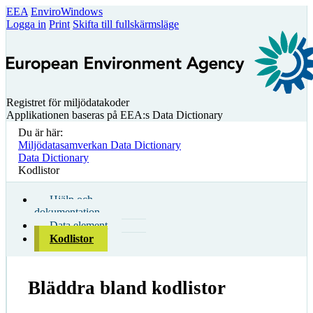
EEA
EnviroWindows
Logga in
Print
Skifta till fullskärmsläge
Registret för miljödatakoder
Applikationen baseras på EEA:s Data Dictionary
Du är här:
Miljödatasamverkan Data Dictionary
Data Dictionary
Kodlistor
Hjälp och
dokumentation
Data element
Kodlistor
Bläddra bland kodlistor