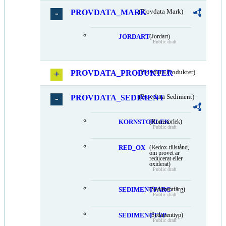
PROVDATA_MARK
(Provdata Mark)
JORDART
(Jordart)
Public draft
PROVDATA_PRODUKTER
(Provdata Produkter)
PROVDATA_SEDIMENT
(Provdata Sediment)
KORNSTORLEK
(Kornstorlek)
Public draft
RED_OX
(Redox-tillstånd,
om provet är
reducerat eller
oxiderat)
Public draft
SEDIMENTFARG
(Sedimentfärg)
Public draft
SEDIMENTTYP
(Sedimenttyp)
Public draft