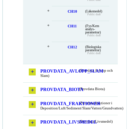
CH10
(Läkemedel)
Public draft
CH11
(Fys/Kem
analys-
parametrar)
Public draft
CH12
(Biologiska
parametrar)
Public draft
PROVDATA_AVLOPP_SLAM
(Provdata Avlopp och
Slam)
PROVDATA_BIOTA
(Provdata Biota)
PROVDATA_FRAKTIONER
(Provdata fraktioner i
Deposition/Luft/Sediment/Slam/Vatten/Grundvatten)
PROVDATA_LIVSMEDEL
(Provdata Livsmedel)