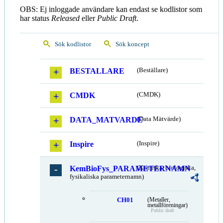
OBS: Ej inloggade användare kan endast se kodlistor som
har status
Released
eller
Public Draft
.
Sök kodlistor
Sök koncept
BESTALLARE
(Beställare)
CMDK
(CMDK)
DATA_MATVARDE
(Data Mätvärde)
Inspire
(Inspire)
KemBioFys_PARAMETERNAMN
(Kemiska, biologiska,
fysikaliska parameternamn)
CH01
(Metaller,
metallföreningar)
Public draft