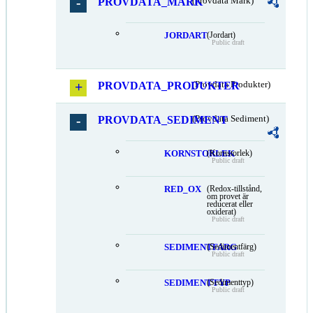
PROVDATA_MARK
(Provdata Mark)
JORDART
(Jordart)
Public draft
PROVDATA_PRODUKTER
(Provdata Produkter)
PROVDATA_SEDIMENT
(Provdata Sediment)
KORNSTORLEK
(Kornstorlek)
Public draft
RED_OX
(Redox-tillstånd,
om provet är
reducerat eller
oxiderat)
Public draft
SEDIMENTFARG
(Sedimentfärg)
Public draft
SEDIMENTTYP
(Sedimenttyp)
Public draft