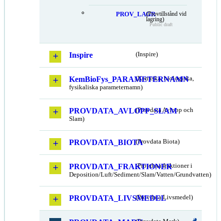
PROV_LAGR
(Provtillstånd vid
lagring)
Public draft
Inspire
(Inspire)
KemBioFys_PARAMETERNAMN
(Kemiska, biologiska,
fysikaliska parameternamn)
PROVDATA_AVLOPP_SLAM
(Provdata Avlopp och
Slam)
PROVDATA_BIOTA
(Provdata Biota)
PROVDATA_FRAKTIONER
(Provdata fraktioner i
Deposition/Luft/Sediment/Slam/Vatten/Grundvatten)
PROVDATA_LIVSMEDEL
(Provdata Livsmedel)