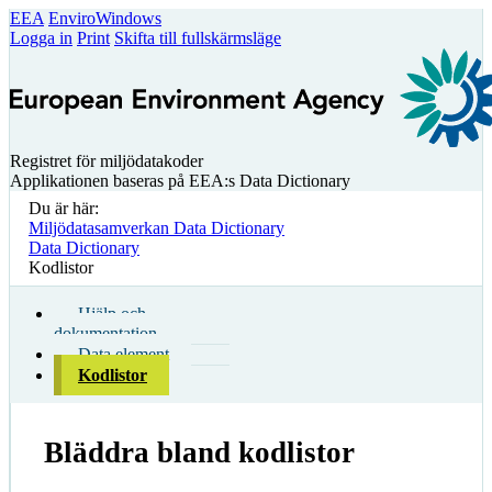
EEA
EnviroWindows
Logga in
Print
Skifta till fullskärmsläge
Registret för miljödatakoder
Applikationen baseras på EEA:s Data Dictionary
Du är här:
Miljödatasamverkan Data Dictionary
Data Dictionary
Kodlistor
Hjälp och
dokumentation
Data element
Kodlistor
Bläddra bland kodlistor