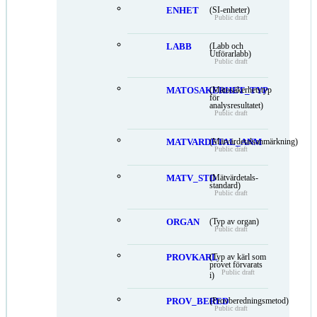
ENHET
(SI-enheter)
Public draft
LABB
(Labb och
Utförarlabb)
Public draft
MATOSAKERHET_TYP
(Mätosäkerhetstyp
för
analysresultatet)
Public draft
MATVARDETAL_ANM
(Mätvärdetalsanmärkning)
Public draft
MATV_STD
(Mätvärdetals-
standard)
Public draft
ORGAN
(Typ av organ)
Public draft
PROVKARL
(Typ av kärl som
provet förvarats
Public draft
i)
PROV_BERED
(Provberedningsmetod)
Public draft