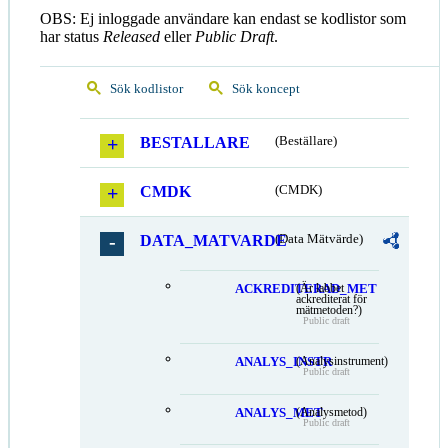
OBS: Ej inloggade användare kan endast se kodlistor som
har status
Released
eller
Public Draft
.
Sök kodlistor
Sök koncept
BESTALLARE
(Beställare)
CMDK
(CMDK)
DATA_MATVARDE
(Data Mätvärde)
ACKREDITERAD_MET
(Är labbet
ackrediterat för
mätmetoden?)
Public draft
ANALYS_INSTR
(Analysinstrument)
Public draft
ANALYS_MET
(Analysmetod)
Public draft