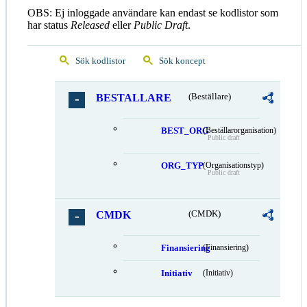
OBS: Ej inloggade användare kan endast se kodlistor som
har status
Released
eller
Public Draft
.
Sök kodlistor
Sök koncept
BESTALLARE
(Beställare)
BEST_ORG
(Beställarorganisation)
Public draft
ORG_TYP
(Organisationstyp)
Public draft
CMDK
(CMDK)
Finansiering
(Finansiering)
Initiativ
(Initiativ)