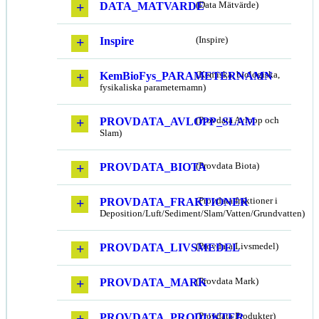
DATA_MATVARDE
(Data Mätvärde)
Inspire
(Inspire)
KemBioFys_PARAMETERNAMN
(Kemiska, biologiska,
fysikaliska parameternamn)
PROVDATA_AVLOPP_SLAM
(Provdata Avlopp och
Slam)
PROVDATA_BIOTA
(Provdata Biota)
PROVDATA_FRAKTIONER
(Provdata fraktioner i
Deposition/Luft/Sediment/Slam/Vatten/Grundvatten)
PROVDATA_LIVSMEDEL
(Provdata Livsmedel)
PROVDATA_MARK
(Provdata Mark)
PROVDATA_PRODUKTER
(Provdata Produkter)