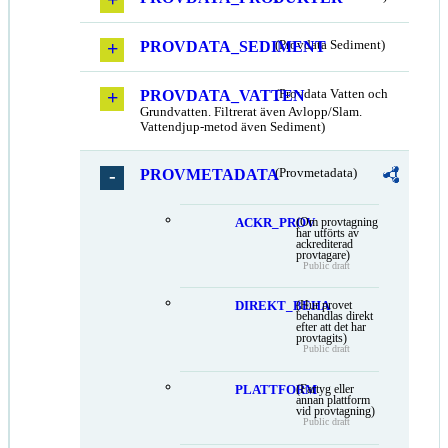
PROVDATA_SEDIMENT
(Provdata Sediment)
PROVDATA_VATTEN
(Provdata Vatten och
Grundvatten. Filtrerat även Avlopp/Slam.
Vattendjup-metod även Sediment)
PROVMETADATA
(Provmetadata)
ACKR_PROV
(Om provtagning
har utförts av
ackrediterad
provtagare)
Public draft
DIREKT_BEHA
(Hur provet
behandlas direkt
efter att det har
provtagits)
Public draft
PLATTFORM
(Fartyg eller
annan plattform
vid provtagning)
Public draft