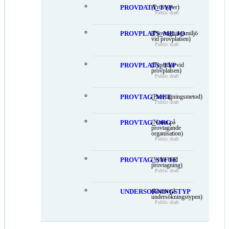
PROVDATA_TYP
(Provtyper)
Public draft
PROVPLATS_MILJO
(Provtagningsmiljö
vid provplatsen)
Public draft
PROVPLATS_TYP
(Typmiljö vid
provplatsen)
Public draft
PROVTAG_MET
(Provtagningsmetod)
Public draft
PROVTAG_ORG
(Namn på
provtagande
organisation)
Public draft
PROVTAG_SYFTE
(Syfte med
provtagning)
Public draft
UNDERSOKNINGSTYP
(Namn på
undersökningstypen)
Public draft