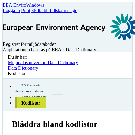
EEA
EnviroWindows
Logga in
Print
Skifta till fullskärmsläge
Registret för miljödatakoder
Applikationen baseras på EEA:s Data Dictionary
Du är här:
Miljödatasamverkan Data Dictionary
Data Dictionary
Kodlistor
Hjälp och
dokumentation
Data element
Kodlistor
Bläddra bland kodlistor