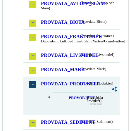
PROVDATA_AVLOPP_SLAM
(Provdata Avlopp och
Slam)
PROVDATA_BIOTA
(Provdata Biota)
PROVDATA_FRAKTIONER
(Provdata fraktioner i
Deposition/Luft/Sediment/Slam/Vatten/Grundvatten)
PROVDATA_LIVSMEDEL
(Provdata Livsmedel)
PROVDATA_MARK
(Provdata Mark)
PROVDATA_PRODUKTER
(Provdata Produkter)
PROVOBJEKT
(Provobjekt
Produkter)
Public draft
PROVDATA_SEDIMENT
(Provdata Sediment)