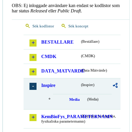
OBS: Ej inloggade användare kan endast se kodlistor som
har status
Released
eller
Public Draft
.
Sök kodlistor
Sök koncept
BESTALLARE
(Beställare)
CMDK
(CMDK)
DATA_MATVARDE
(Data Mätvärde)
Inspire
(Inspire)
Media
(Media)
KemBioFys_PARAMETERNAMN
(Kemiska, biologiska,
fysikaliska parameternamn)