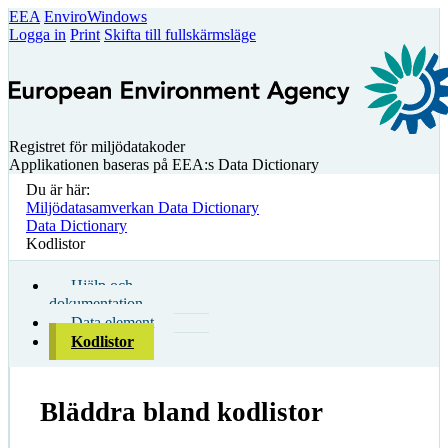
EEA
EnviroWindows
Logga in
Print
Skifta till fullskärmsläge
Registret för miljödatakoder
Applikationen baseras på EEA:s Data Dictionary
Du är här:
Miljödatasamverkan Data Dictionary
Data Dictionary
Kodlistor
Hjälp och
dokumentation
Data element
Kodlistor
Bläddra bland kodlistor