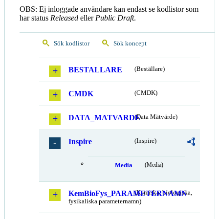
OBS: Ej inloggade användare kan endast se kodlistor som
har status
Released
eller
Public Draft
.
Sök kodlistor
Sök koncept
BESTALLARE
(Beställare)
CMDK
(CMDK)
DATA_MATVARDE
(Data Mätvärde)
Inspire
(Inspire)
Media
(Media)
KemBioFys_PARAMETERNAMN
(Kemiska, biologiska,
fysikaliska parameternamn)