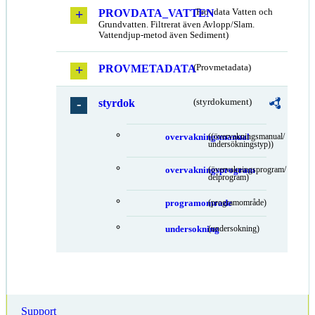
PROVDATA_VATTEN
(Provdata Vatten och
Grundvatten. Filtrerat även Avlopp/Slam.
Vattendjup-metod även Sediment)
PROVMETADATA
(Provmetadata)
styrdok
(styrdokument)
overvakningsmanual
((övervakningsmanual/
undersökningstyp))
overvakningsprogram
(övervakningsprogram/
delprogram)
programomrade
(programområde)
undersokning
(undersokning)
Support