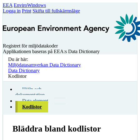
EEA
EnviroWindows
Logga in
Print
Skifta till fullskärmsläge
Registret för miljödatakoder
Applikationen baseras på EEA:s Data Dictionary
Du är här:
Miljödatasamverkan Data Dictionary
Data Dictionary
Kodlistor
Hjälp och
dokumentation
Data element
Kodlistor
Bläddra bland kodlistor