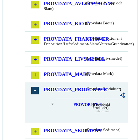
PROVDATA_AVLOPP_SLAM
(Provdata Avlopp och
Slam)
PROVDATA_BIOTA
(Provdata Biota)
PROVDATA_FRAKTIONER
(Provdata fraktioner i
Deposition/Luft/Sediment/Slam/Vatten/Grundvatten)
PROVDATA_LIVSMEDEL
(Provdata Livsmedel)
PROVDATA_MARK
(Provdata Mark)
PROVDATA_PRODUKTER
(Provdata Produkter)
PROVOBJEKT
(Provobjekt
Produkter)
Public draft
PROVDATA_SEDIMENT
(Provdata Sediment)