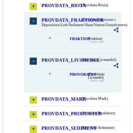
PROVDATA_BIOTA
(Provdata Biota)
PROVDATA_FRAKTIONER
(Provdata fraktioner i
Deposition/Luft/Sediment/Slam/Vatten/Grundvatten)
FRAKTION
(Fraktion)
Public draft
PROVDATA_LIVSMEDEL
(Provdata Livsmedel)
PROVOBJEKT
(Provobjekt
Livsmedel)
Public draft
PROVDATA_MARK
(Provdata Mark)
PROVDATA_PRODUKTER
(Provdata Produkter)
PROVDATA_SEDIMENT
(Provdata Sediment)