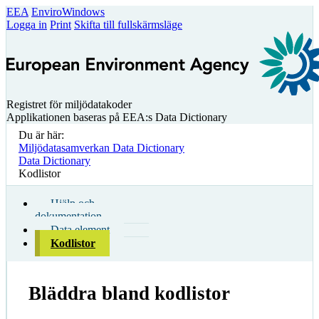
EEA
EnviroWindows
Logga in
Print
Skifta till fullskärmsläge
Registret för miljödatakoder
Applikationen baseras på EEA:s Data Dictionary
Du är här:
Miljödatasamverkan Data Dictionary
Data Dictionary
Kodlistor
Hjälp och
dokumentation
Data element
Kodlistor
Bläddra bland kodlistor