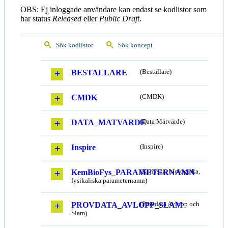
OBS: Ej inloggade användare kan endast se kodlistor som
har status
Released
eller
Public Draft
.
Sök kodlistor
Sök koncept
BESTALLARE
(Beställare)
CMDK
(CMDK)
DATA_MATVARDE
(Data Mätvärde)
Inspire
(Inspire)
KemBioFys_PARAMETERNAMN
(Kemiska, biologiska,
fysikaliska parameternamn)
PROVDATA_AVLOPP_SLAM
(Provdata Avlopp och
Slam)