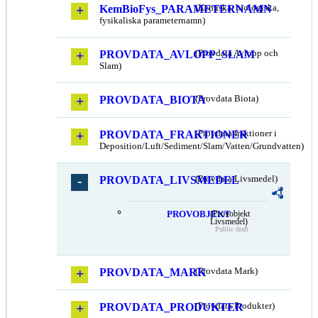
KemBioFys_PARAMETERNAMN
(Kemiska, biologiska,
fysikaliska parameternamn)
PROVDATA_AVLOPP_SLAM
(Provdata Avlopp och
Slam)
PROVDATA_BIOTA
(Provdata Biota)
PROVDATA_FRAKTIONER
(Provdata fraktioner i
Deposition/Luft/Sediment/Slam/Vatten/Grundvatten)
PROVDATA_LIVSMEDEL
(Provdata Livsmedel)
PROVOBJEKT
(Provobjekt
Livsmedel)
Public draft
PROVDATA_MARK
(Provdata Mark)
PROVDATA_PRODUKTER
(Provdata Produkter)