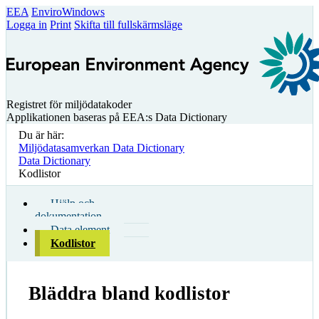
EEA
EnviroWindows
Logga in
Print
Skifta till fullskärmsläge
Registret för miljödatakoder
Applikationen baseras på EEA:s Data Dictionary
Du är här:
Miljödatasamverkan Data Dictionary
Data Dictionary
Kodlistor
Hjälp och
dokumentation
Data element
Kodlistor
Bläddra bland kodlistor