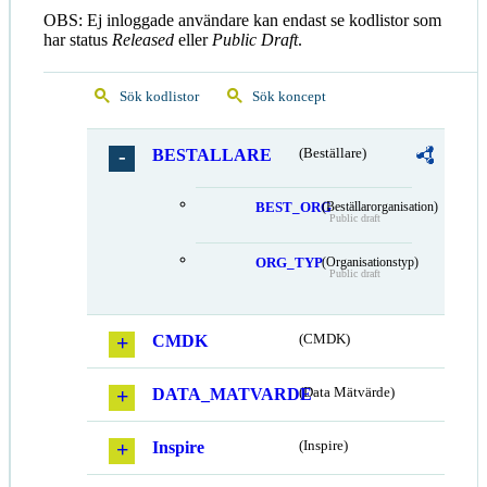
OBS: Ej inloggade användare kan endast se kodlistor som
har status
Released
eller
Public Draft
.
Sök kodlistor
Sök koncept
BESTALLARE
(Beställare)
BEST_ORG
(Beställarorganisation)
Public draft
ORG_TYP
(Organisationstyp)
Public draft
CMDK
(CMDK)
DATA_MATVARDE
(Data Mätvärde)
Inspire
(Inspire)