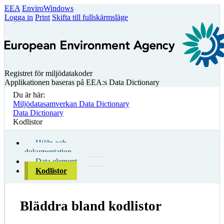
EEA
EnviroWindows
Logga in
Print
Skifta till fullskärmsläge
Registret för miljödatakoder
Applikationen baseras på EEA:s Data Dictionary
Du är här:
Miljödatasamverkan Data Dictionary
Data Dictionary
Kodlistor
Hjälp och
dokumentation
Data element
Kodlistor
Bläddra bland kodlistor