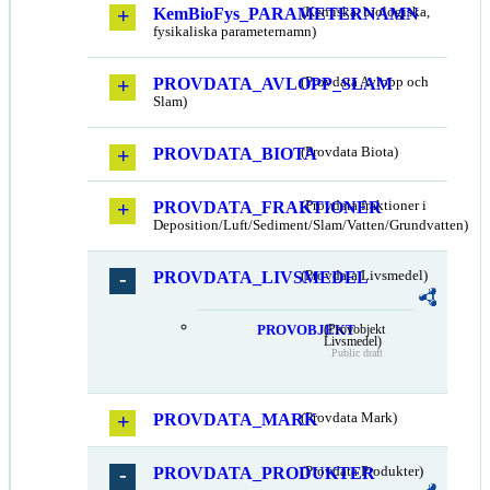
KemBioFys_PARAMETERNAMN
(Kemiska, biologiska,
fysikaliska parameternamn)
PROVDATA_AVLOPP_SLAM
(Provdata Avlopp och
Slam)
PROVDATA_BIOTA
(Provdata Biota)
PROVDATA_FRAKTIONER
(Provdata fraktioner i
Deposition/Luft/Sediment/Slam/Vatten/Grundvatten)
PROVDATA_LIVSMEDEL
(Provdata Livsmedel)
PROVOBJEKT
(Provobjekt
Livsmedel)
Public draft
PROVDATA_MARK
(Provdata Mark)
PROVDATA_PRODUKTER
(Provdata Produkter)