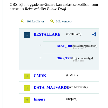
OBS: Ej inloggade användare kan endast se kodlistor som
har status
Released
eller
Public Draft
.
Sök kodlistor
Sök koncept
BESTALLARE
(Beställare)
BEST_ORG
(Beställarorganisation)
Public draft
ORG_TYP
(Organisationstyp)
Public draft
CMDK
(CMDK)
DATA_MATVARDE
(Data Mätvärde)
Inspire
(Inspire)