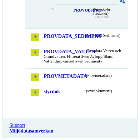
PROVOBJEKT
(Provobjekt
Produkter)
Public draft
PROVDATA_SEDIMENT
(Provdata Sediment)
PROVDATA_VATTEN
(Provdata Vatten och
Grundvatten. Filtrerat även Avlopp/Slam.
Vattendjup-metod även Sediment)
PROVMETADATA
(Provmetadata)
styrdok
(styrdokument)
Support
Miljödatasamverkan