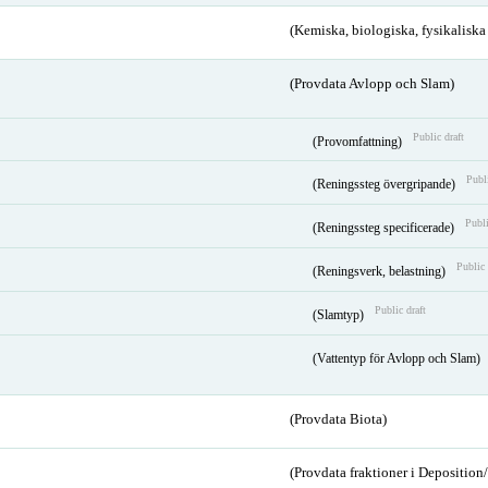
(Kemiska, biologiska, fysikalisk
(Provdata Avlopp och Slam)
Public draft
(Provomfattning)
Publi
(Reningssteg övergripande)
Publi
(Reningssteg specificerade)
Public 
(Reningsverk, belastning)
Public draft
(Slamtyp)
(Vattentyp för Avlopp och Slam)
(Provdata Biota)
(Provdata fraktioner i Depositio