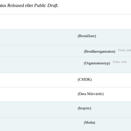
atus
Released
eller
Public Draft
.
(Beställare)
Public draf
(Beställarorganisation)
Public draft
(Organisationstyp)
(CMDK)
(Data Mätvärde)
(Inspire)
(Media)