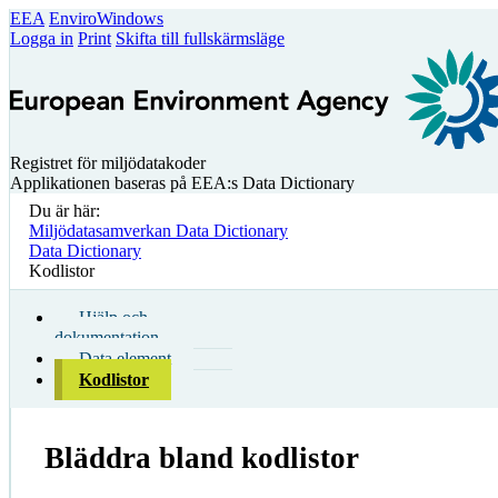
EEA
EnviroWindows
Logga in
Print
Skifta till fullskärmsläge
Registret för miljödatakoder
Applikationen baseras på EEA:s Data Dictionary
Du är här:
Miljödatasamverkan Data Dictionary
Data Dictionary
Kodlistor
Hjälp och
dokumentation
Data element
Kodlistor
Bläddra bland kodlistor