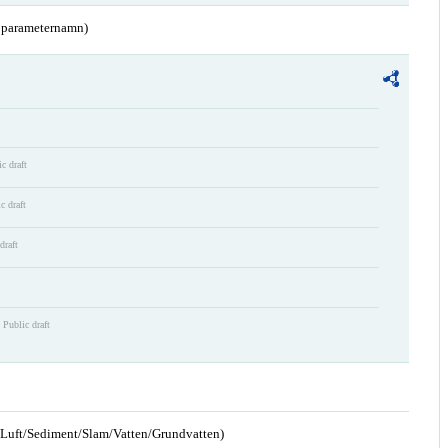
a parameternamn)
c draft
c draft
draft
Public draft
n/Luft/Sediment/Slam/Vatten/Grundvatten)