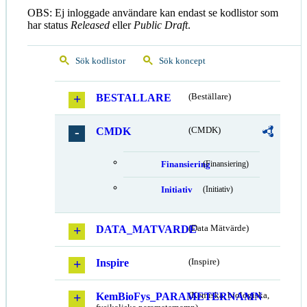
OBS: Ej inloggade användare kan endast se kodlistor som
har status
Released
eller
Public Draft
.
Sök kodlistor
Sök koncept
BESTALLARE
(Beställare)
CMDK
(CMDK)
Finansiering
(Finansiering)
Initiativ
(Initiativ)
DATA_MATVARDE
(Data Mätvärde)
Inspire
(Inspire)
KemBioFys_PARAMETERNAMN
(Kemiska, biologiska,