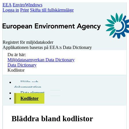
EEA
EnviroWindows
Logga in
Print
Skifta till fullskärmsläge
Registret för miljödatakoder
Applikationen baseras på EEA:s Data Dictionary
Du är här:
Miljödatasamverkan Data Dictionary
Data Dictionary
Kodlistor
Hjälp och
dokumentation
Data element
Kodlistor
Bläddra bland kodlistor