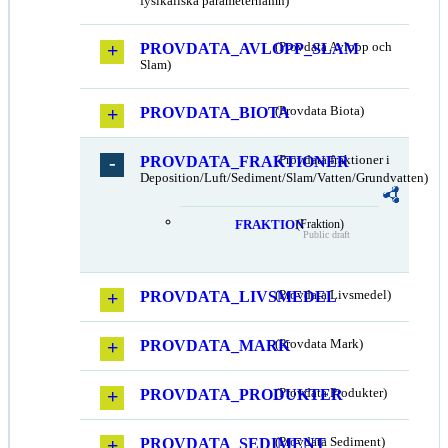
fysikaliska parameternamn)
PROVDATA_AVLOPP_SLAM
(Provdata Avlopp och
Slam)
PROVDATA_BIOTA
(Provdata Biota)
PROVDATA_FRAKTIONER
(Provdata fraktioner i
Deposition/Luft/Sediment/Slam/Vatten/Grundvatten)
FRAKTION
(Fraktion)
Public draft
PROVDATA_LIVSMEDEL
(Provdata Livsmedel)
PROVDATA_MARK
(Provdata Mark)
PROVDATA_PRODUKTER
(Provdata Produkter)
PROVDATA_SEDIMENT
(Provdata Sediment)