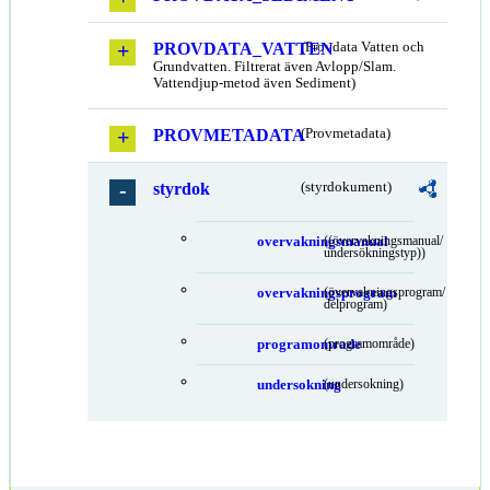
PROVDATA_VATTEN
(Provdata Vatten och
Grundvatten. Filtrerat även Avlopp/Slam.
Vattendjup-metod även Sediment)
PROVMETADATA
(Provmetadata)
styrdok
(styrdokument)
overvakningsmanual
((övervakningsmanual/
undersökningstyp))
overvakningsprogram
(övervakningsprogram/
delprogram)
programomrade
(programområde)
undersokning
(undersokning)