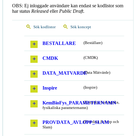
OBS: Ej inloggade användare kan endast se kodlistor som
har status
Released
eller
Public Draft
.
Sök kodlistor
Sök koncept
BESTALLARE
(Beställare)
CMDK
(CMDK)
DATA_MATVARDE
(Data Mätvärde)
Inspire
(Inspire)
KemBioFys_PARAMETERNAMN
(Kemiska, biologiska,
fysikaliska parameternamn)
PROVDATA_AVLOPP_SLAM
(Provdata Avlopp och
Slam)