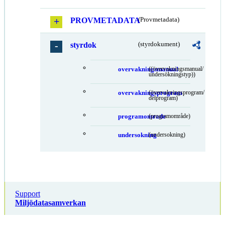
PROVMETADATA
(Provmetadata)
styrdok
(styrdokument)
overvakningsmanual
((övervakningsmanual/
undersökningstyp))
overvakningsprogram
(övervakningsprogram/
delprogram)
programomrade
(programområde)
undersokning
(undersokning)
Support
Miljödatasamverkan