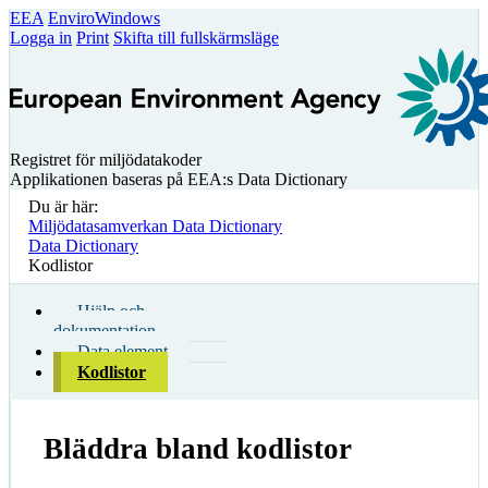
EEA
EnviroWindows
Logga in
Print
Skifta till fullskärmsläge
Registret för miljödatakoder
Applikationen baseras på EEA:s Data Dictionary
Du är här:
Miljödatasamverkan Data Dictionary
Data Dictionary
Kodlistor
Hjälp och
dokumentation
Data element
Kodlistor
Bläddra bland kodlistor