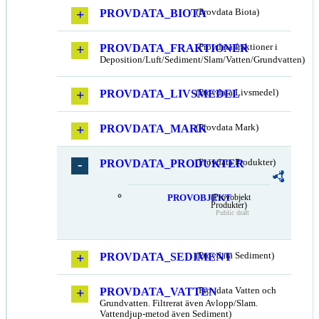
PROVDATA_BIOTA
(Provdata Biota)
PROVDATA_FRAKTIONER
(Provdata fraktioner i
Deposition/Luft/Sediment/Slam/Vatten/Grundvatten)
PROVDATA_LIVSMEDEL
(Provdata Livsmedel)
PROVDATA_MARK
(Provdata Mark)
PROVDATA_PRODUKTER
(Provdata Produkter)
PROVOBJEKT
(Provobjekt
Produkter)
Public draft
PROVDATA_SEDIMENT
(Provdata Sediment)
PROVDATA_VATTEN
(Provdata Vatten och
Grundvatten. Filtrerat även Avlopp/Slam.
Vattendjup-metod även Sediment)